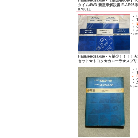
Наименование -
【解説書のみ】TO
タイム4WD 新型車解説書 E-AE95系 
070011
Н
С
Д
> ра
Наименование -
★希少！！！！★
セット★トヨタ★カローラ★スプリ
Н
С
Д
> ра