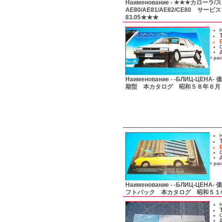
Наименование -
★★★カローラ/
AE80/AE81/AE82/CE80 
83.05★★★
Н
С
Д
> ра
Наименование -
-БЛИЦ-ЦЕНА
期型 本カタログ 昭和５８年６
Н
С
Д
> ра
Наименование -
-БЛИЦ-ЦЕНА
フトバック 本カタログ 昭和５
Н
С
Д