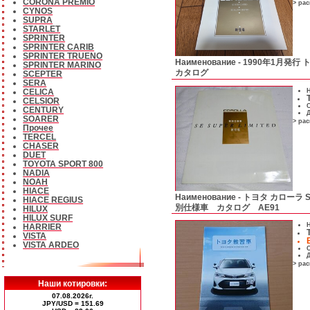
CORONA PREMIO
> ра
CYNOS
SUPRA
STARLET
SPRINTER
SPRINTER CARIB
SPRINTER TRUENO
Наименование -
1990年1月発行
SPRINTER MARINO
カタログ
SCEPTER
SERA
Н
CELICA
CELSIOR
С
CENTURY
Д
SOARER
> ра
Прочее
TERCEL
CHASER
DUET
TOYOTA SPORT 800
NADIA
NOAH
HIACE
Наименование -
トヨタ カローラ
HIACE REGIUS
別仕様車 カタログ AE91
HILUX
HILUX SURF
Н
HARRIER
VISTA
VISTA ARDEO
С
Д
> ра
Наши котировки:
07.08.2026г.
JPY/USD = 151.69