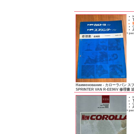
Н
С
Д
> ра
Наименование -
カローラバン スプ
SPRINTER VAN R-EE96V 修理書
Н
С
Д
> ра