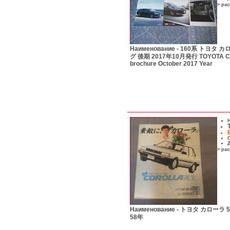
> ра
Наименование -
160系 トヨタ 
グ 後期 2017年10月発行 TOYOTA C
brochure October 2017 Year
Н
С
Д
> ра
Наименование -
トヨタ カローラ 
58年