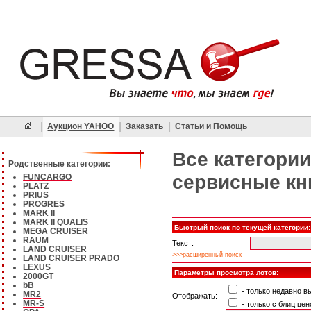
|
|
|
Аукцион YAHOO
Заказать
Статьи и Помощь
Все категории
Родственные категории:
сервисные кн
FUNCARGO
PLATZ
PRIUS
PROGRES
MARK II
MARK II QUALIS
Быстрый поиск по текущей категории:
MEGA CRUISER
RAUM
Текст:
LAND CRUISER
>>>расширенный поиск
LAND CRUISER PRADO
LEXUS
Параметры просмотра лотов:
2000GT
bB
- только недавно 
MR2
Отображать:
MR-S
- только с блиц цен