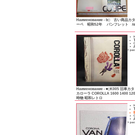
Наименование -
b□ 古い商品カ
ーペ 昭和52年 パンフレット /α
Н
С
Д
> ра
Наименование -
■□K005 旧車カタ
カローラ COROLLA 1600 1400 
時物 昭和レトロ
Н
С
Д
> ра