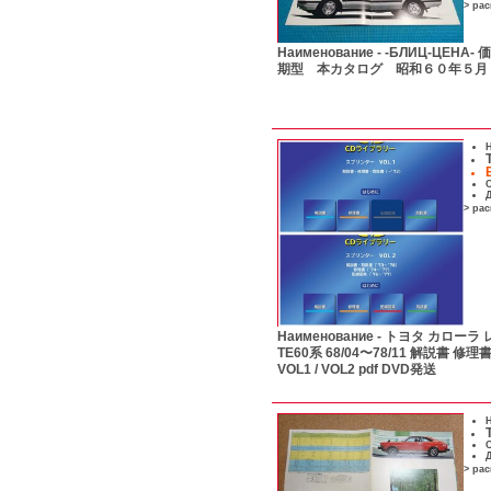
> ра
Наименование -
-БЛИЦ-ЦЕНА
期型 本カタログ 昭和６０年５
Н
С
Д
> ра
Наименование -
トヨタ カローラ レ
TE60系 68/04〜78/11 解説書 修
VOL1 / VOL2 pdf DVD発送
Н
С
Д
> ра