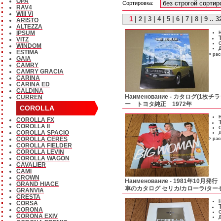
OPA
Сортировка:
RAV4
Will Vi
1
|
2
|
3
|
4
|
5
|
6
|
7
|
8
|
9
..
3
ARISTO
ALTEZZA
IPSUM
Н
VITZ
С
WINDOM
Д
ESTIMA
> ра
GAIA
CAMRY
CAMRY GRACIA
CARINA
CARINA ED
CALDINA
CURREN
Наименование -
カタログ(1枚チラ
ー トヨタ純正 1972年
COROLLA
Н
COROLLA FX
COROLLA II
С
COROLLA SPACIO
Д
COROLLA CERES
> ра
COROLLA FIELDER
COROLLA LEVIN
COROLLA WAGON
CAVALIER
CAMI
CROWN
Наименование -
1981年10月発行
GRAND HIACE
車のカタログ セリカ/カローラ/ター
GRANVIA
CRESTA
Н
CORSA
CORONA
С
CORONA EXIV
Д