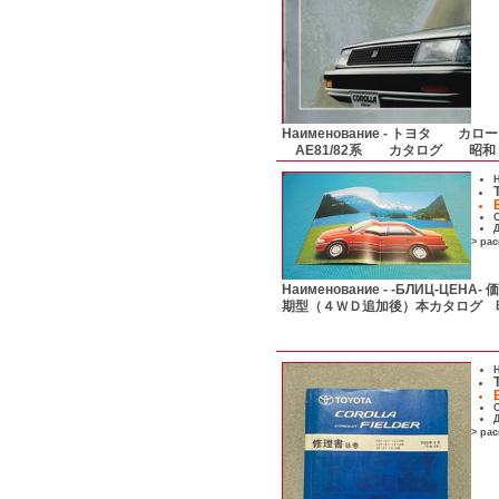
Наименование -
トヨタ カロー
AE81/82系 カタログ 昭和
Н
С
Д
> ра
Наименование -
-БЛИЦ-ЦЕНА
期型（４ＷＤ追加後）本カタログ
Н
С
Д
> ра