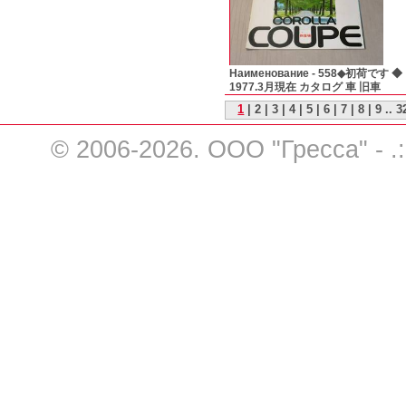
Наименование -
558◆初荷です 
1977.3月現在 カタログ 車 旧車
1
|
2
|
3
|
4
|
5
|
6
|
7
|
8
|
9
..
3
© 2006-2026. ООО "Гресса" - .