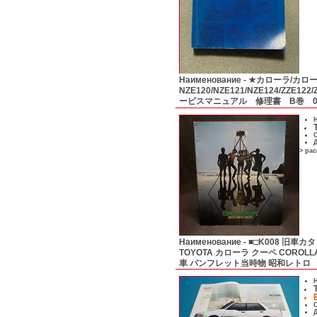
Наименование -
★カローラ/カロ
NZE120/NZE121/NZE124/ZZE122
ービスマニュアル 修理書 B巻 00
Н
С
Д
> ра
Наименование -
■□K008 旧車カ
TOYOTA カローラ クーペ COROLLA 
車 パンフレット当時物 昭和レトロ
Н
С
Д