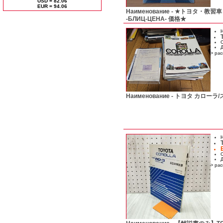
USD = 82.06
ЕUR = 94.06
Наименование -
★トヨタ・教習車 2
-БЛИЦ-ЦЕНА- 価格★
Н
С
Д
> ра
Наименование -
トヨタ カローラ
Н
С
Д
> ра