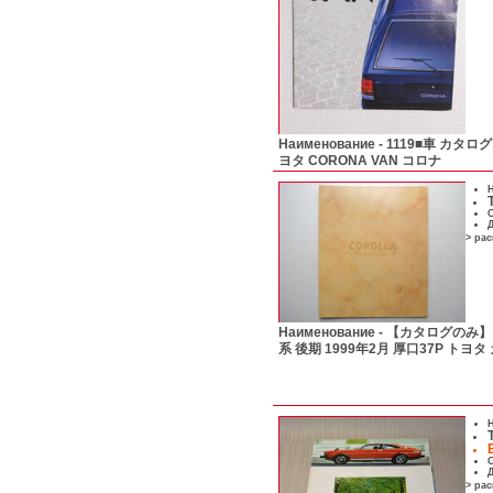
Наименование -
1119■車 カタロ
ヨタ CORONA VAN コロナ
Н
С
Д
> ра
Наименование -
【カタログのみ】 
系 後期 1999年2月 厚口37P トヨ
Н
С
Д
> ра