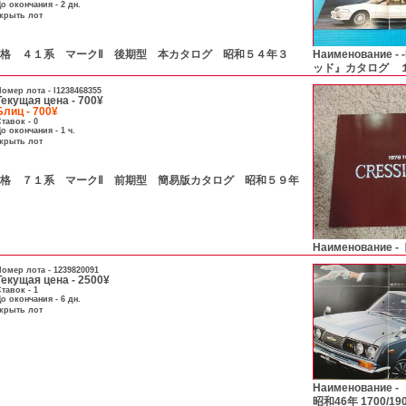
о окончания - 2 дн.
скрыть лот
А- 価格 ４１系 マークⅡ 後期型 本カタログ 昭和５４年３
Наименование -
ッド』カタログ 
омер лота -
l1238468355
Текущая цена - 700¥
Блиц - 700¥
тавок - 0
о окончания - 1 ч.
скрыть лот
А- 価格 ７１系 マークⅡ 前期型 簡易版カタログ 昭和５９年
Наименование -
омер лота -
1239820091
Текущая цена - 2500¥
тавок - 1
о окончания - 6 дн.
скрыть лот
Наименование -
昭和46年 1700