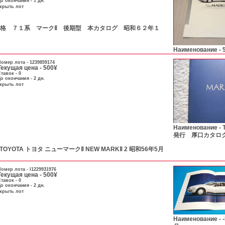
о окончания - 1 дн.
скрыть лот
А- 価格 ７１系 マークⅡ 後期型 本カタログ 昭和６２年１
Наименование -
омер лота -
1239859174
Текущая цена - 500¥
тавок - 0
о окончания - 2 дн.
скрыть лот
Наименование -
発行 厚口カタロ
YOTA トヨタ ニューマークⅡ NEW MARKⅡ 2 昭和56年5月
омер лота -
l1229931976
Текущая цена - 500¥
тавок - 0
о окончания - 2 дн.
скрыть лот
Наименование -