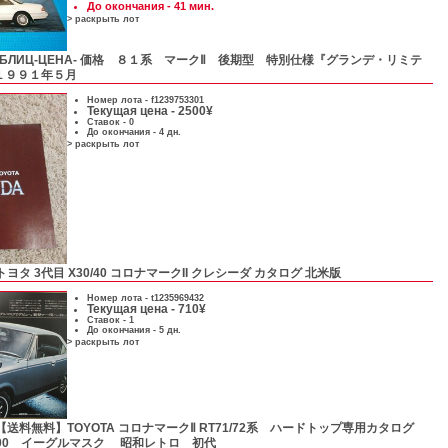
До окончания - 41 мин.
> раскрыть лот
-БЛИЦ-ЦЕНА- 価格 ８１系 マークⅡ 後期型 特別仕様『グランデ・リミテ
１９９１年５月
Номер лота -
f1239753301
Текущая цена - 2500¥
Ставок - 0
До окончания - 4 дн.
> раскрыть лот
トヨタ 3代目 X30/40 コロナマークII クレシーダ カタログ 北米版
Номер лота -
t1235969432
Текущая цена - 710¥
Ставок - 1
До окончания - 5 дн.
> раскрыть лот
【送料無料】TOYOTA コロナマークⅡ RT71/72系 ハードトップ専用カタログ
/1900 イーグルマスク 昭和レトロ 初代