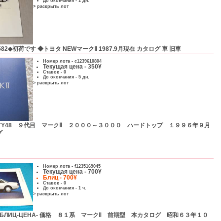
До окончания - 1 дн.
> раскрыть лот
582◆初荷です ◆トヨタ NEWマークⅡ 1987.9月現在 カタログ 車 旧車
Номер лота -
c1239610804
Текущая цена - 350¥
Ставок - 0
До окончания - 5 дн.
> раскрыть лот
TY48 ９代目 マークⅡ ２０００～３０００ ハードトップ １９９６年９月
グ
Номер лота -
f1235169045
Текущая цена - 700¥
Блиц - 700¥
Ставок - 0
До окончания - 1 ч.
> раскрыть лот
-БЛИЦ-ЦЕНА- 価格 ８１系 マークⅡ 前期型 本カタログ 昭和６３年１０