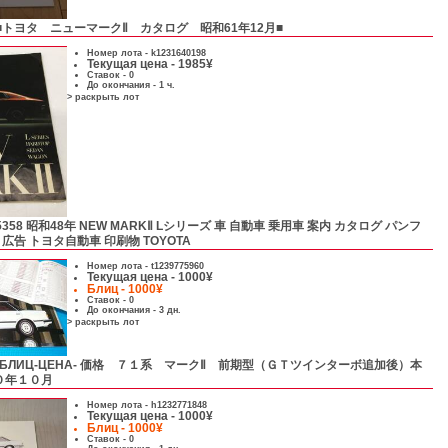
■トヨタ ニューマークⅡ カタログ 昭和61年12月■
Номер лота -
k1231640198
Текущая цена - 1985¥
Ставок - 0
До окончания - 1 ч.
> раскрыть лот
5358 昭和48年 NEW MARKⅡ Lシリーズ 車 自動車 乗用車 案内 カタログ パンフ
 広告 トヨタ自動車 印刷物 TOYOTA
Номер лота -
t1239775960
Текущая цена - 1000¥
Блиц - 1000¥
Ставок - 0
До окончания - 3 дн.
> раскрыть лот
-БЛИЦ-ЦЕНА- 価格 ７１系 マークⅡ 前期型（ＧＴツインターボ追加後）本
０年１０月
Номер лота -
h1232771848
Текущая цена - 1000¥
Блиц - 1000¥
Ставок - 0