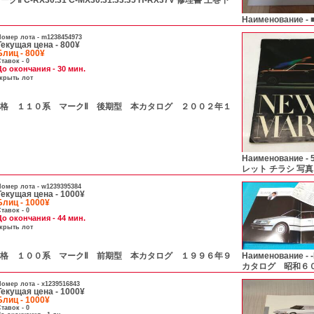
 C-RX30.31 C-MX30.31.33.35 H-RX37V 修理書 上巻下
Наименование -
омер лота -
m1238454973
Текущая цена - 800¥
Блиц - 800¥
тавок - 0
До окончания - 30 мин.
скрыть лот
А- 価格 １１０系 マークⅡ 後期型 本カタログ ２００２年１
Наименование -
レット チラシ 写真
омер лота -
w1239395384
Текущая цена - 1000¥
Блиц - 1000¥
тавок - 0
До окончания - 44 мин.
скрыть лот
А- 価格 １００系 マークⅡ 前期型 本カタログ １９９６年９
Наименование -
カタログ 昭和６
омер лота -
x1239516843
Текущая цена - 1000¥
Блиц - 1000¥
тавок - 0