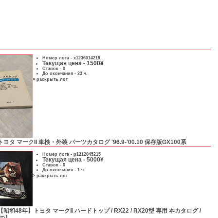
Номер лота -
x1236014219
Текущая цена - 1500¥
Ставок - 0
До окончания - 23 ч.
> раскрыть лот
トヨタ マークII 車検・外装 パーツカタログ '96.9-'00.10 保存版GX100系
Номер лота -
p1212045215
Текущая цена - 5000¥
Ставок - 0
До окончания - 1 ч.
> раскрыть лот
【昭和48年】トヨタ マークⅡ ハードトップ / RX22 / RX20型 専用 本カタログ /