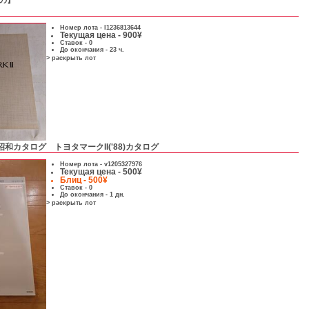
もの】
Номер лота -
l1236813644
Текущая цена - 900¥
Ставок - 0
До окончания - 23 ч.
> раскрыть лот
昭和カタログ トヨタマークII('88)カタログ
Номер лота -
v1205327976
Текущая цена - 500¥
Блиц - 500¥
Ставок - 0
До окончания - 1 дн.
> раскрыть лот