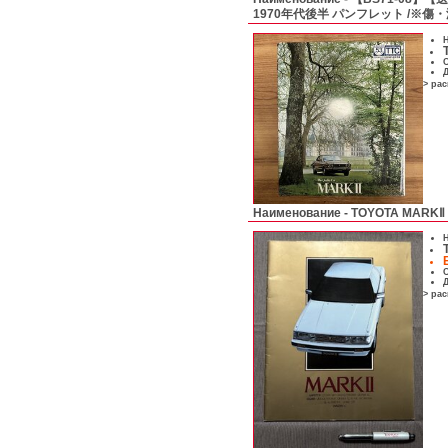
1970年代後半 パンフレット /※傷
Н
С
Д
> ра
Наименование -
TOYOTA MARK
Н
С
Д
> ра