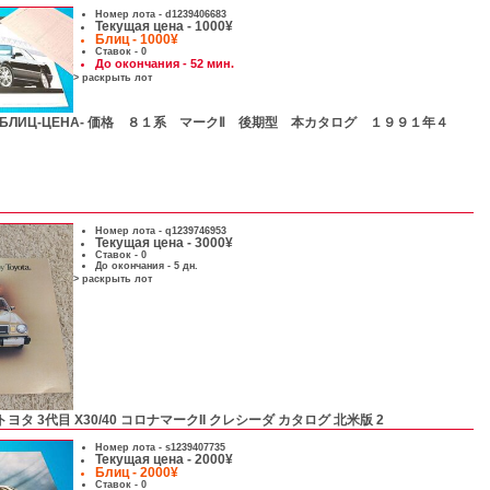
Номер лота -
d1239406683
Текущая цена - 1000¥
Блиц - 1000¥
Ставок - 0
До окончания - 52 мин.
> раскрыть лот
-БЛИЦ-ЦЕНА- 価格 ８１系 マークⅡ 後期型 本カタログ １９９１年４
Номер лота -
q1239746953
Текущая цена - 3000¥
Ставок - 0
До окончания - 5 дн.
> раскрыть лот
トヨタ 3代目 X30/40 コロナマークII クレシーダ カタログ 北米版 2
Номер лота -
s1239407735
Текущая цена - 2000¥
Блиц - 2000¥
Ставок - 0