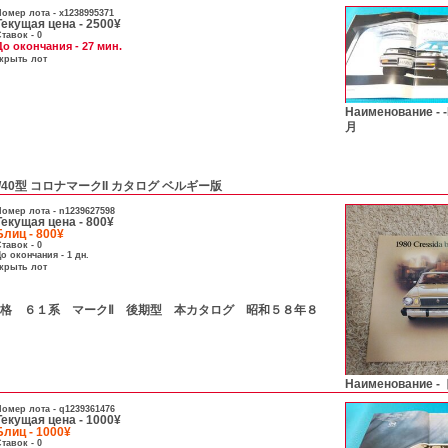
омер лота -
x1238995371
Текущая цена - 2500¥
тавок - 0
До окончания - 27 мин.
скрыть лот
Наименование -
月
0/40型 コロナマークII カタログ ベルギー版
омер лота -
n1239627598
Текущая цена - 800¥
Блиц - 800¥
тавок - 0
о окончания - 1 дн.
скрыть лот
А- 価格 ６１系 マークⅡ 後期型 本カタログ 昭和５８年８
Наименование -
омер лота -
q1239361476
Текущая цена - 1000¥
Блиц - 1000¥
тавок - 0