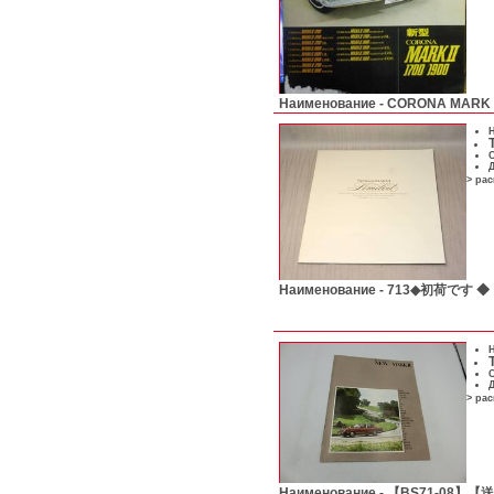
Наименование -
CORONA MARK
Н
С
Д
> ра
Наименование -
713◆初荷です ◆
Н
С
Д
> ра
Наименование -
【BS71-08】【