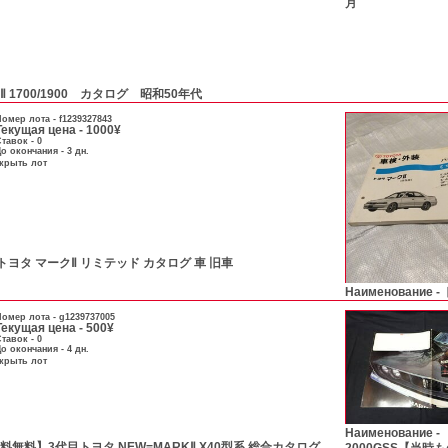
月
 Ⅱ 1700/1900 カタログ 昭和50年代
омер лота -
f1239327843
Текущая цена - 1000¥
тавок - 0
о окончания - 3 дн.
скрыть лот
トヨタ マークⅡ リミテッド カタログ 車 旧車
Наименование -
омер лота -
g1239737005
Текущая цена - 500¥
тавок - 0
о окончания - 4 дн.
скрыть лот
Наименование -
送料無料】3代目トヨタ NEW=MARKⅡ X40型系 総合カタログ