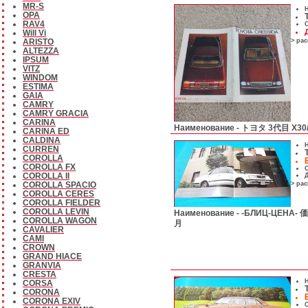
MR-S
Н
OPA
RAV4
С
Will Vi
ARISTO
> ра
ALTEZZA
IPSUM
VITZ
WINDOM
ESTIMA
GAIA
CAMRY
CAMRY GRACIA
CARINA
Наименование -
トヨタ 3代目 X3
CARINA ED
CALDINA
Н
CURREN
COROLLA
COROLLA FX
С
COROLLA II
Д
COROLLA SPACIO
> ра
COROLLA CERES
COROLLA FIELDER
COROLLA LEVIN
Наименование -
-БЛИЦ-ЦЕН
COROLLA WAGON
月
CAVALIER
CAMI
CROWN
GRAND HIACE
GRANVIA
CRESTA
Н
CORSA
CORONA
CORONA EXIV
С