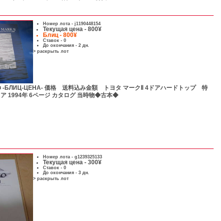
Номер лота -
j1190448154
Текущая цена - 800¥
Блиц - 800¥
Ставок - 0
До окончания - 2 дн.
> раскрыть лот
■ -БЛИЦ-ЦЕНА- 価格 送料込み金額 トヨタ マークⅡ 4ドアハードトップ 特
リア 1994年 6ページ カタログ 当時物◆古本◆
Номер лота -
g1239325133
Текущая цена - 300¥
Ставок - 0
До окончания - 3 дн.
> раскрыть лот