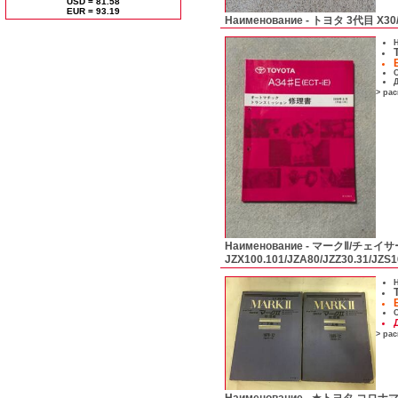
USD = 81.58
ЕUR = 93.19
Наименование -
トヨタ 3代目 X3
Н
С
Д
> ра
Наименование -
マークⅡ/チェイサ
JZX100.101/JZA80/JZZ30.31/JZ
Н
С
> ра