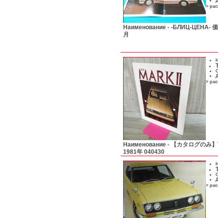
Д
> ра
Наименование -
-БЛИЦ-ЦЕН
月
Н
С
Д
> ра
Наименование -
【カタログのみ】TO
1981年 040430
Н
С
Д
> ра