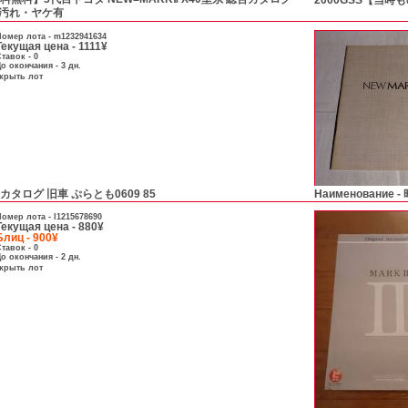
2000GSS【当時
・汚れ・ヤケ有
омер лота -
m1232941634
Текущая цена - 1111¥
тавок - 0
о окончания - 3 дн.
скрыть лот
Ⅱ カタログ 旧車 ぷらとも0609 85
Наименование -
омер лота -
l1215678690
Текущая цена - 880¥
Блиц - 900¥
тавок - 0
о окончания - 2 дн.
скрыть лот