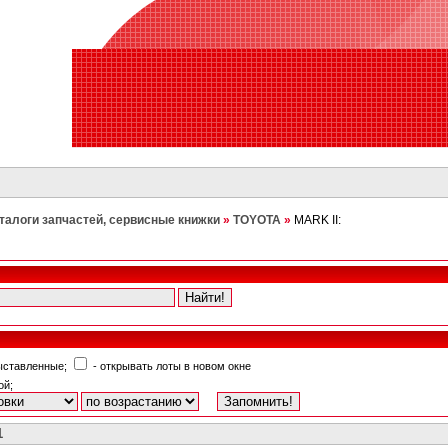
талоги запчастей, сервисные книжки
»
TOYOTA
»
MARK II:
выставленные;
- открывать лоты в новом окне
ой;
1