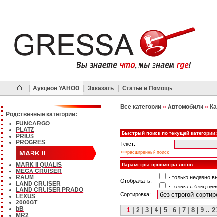
|
|
|
Аукцион YAHOO
Заказать
Статьи и Помощь
Все категории
»
Автомобили
»
Ка
Родственные категории:
FUNCARGO
PLATZ
Быстрый поиск по текущей категории:
PRIUS
PROGRES
Текст:
MARK II
>>>расширенный поиск
MARK II QUALIS
Параметры просмотра лотов:
MEGA CRUISER
RAUM
- только недавно 
Отображать:
LAND CRUISER
- только с блиц цен
LAND CRUISER PRADO
Сортировка:
LEXUS
2000GT
bB
1
|
2
|
3
|
4
|
5
|
6
|
7
|
8
|
9
..
2
MR2