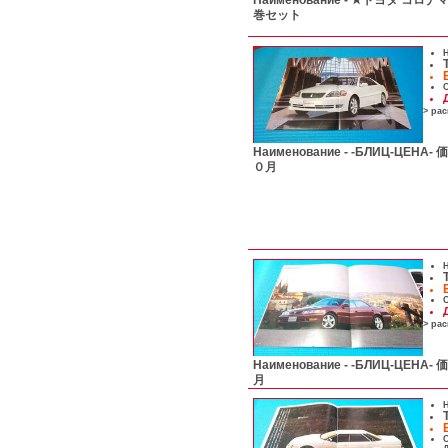
Наименование -
★トヨタ コロナマークⅡ
巻セット
Н
С
> ра
Наименование -
-БЛИЦ-ЦЕН
０月
Н
С
> ра
Наименование -
-БЛИЦ-ЦЕН
月
Н
С