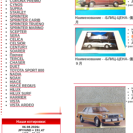
CORONA PREMIO
Д
CYNOS
> ра
SUPRA
STARLET
SPRINTER
Наименование -
-БЛИЦ-ЦЕН
SPRINTER CARIB
月
SPRINTER TRUENO
SPRINTER MARINO
Н
SCEPTER
SERA
CELICA
С
Д
CELSIOR
> ра
CENTURY
SOARER
Прочее
TERCEL
Наименование -
-БЛИЦ-ЦЕН
CHASER
９月
DUET
TOYOTA SPORT 800
NADIA
NOAH
HIACE
HIACE REGIUS
Н
HILUX
HILUX SURF
С
HARRIER
Д
VISTA
> ра
VISTA ARDEO
Наши котировки:
06.08.2026г.
JPY/USD = 151.47