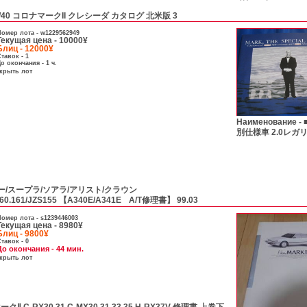
0/40 コロナマークII クレシーダ カタログ 北米版 3
омер лота -
w1229562949
Текущая цена - 10000¥
Блиц - 12000¥
тавок - 1
о окончания - 1 ч.
скрыть лот
Наименование -
別仕様車 2.0レガ
ー/スープラ/ソアラ/アリスト/クラウン
S160.161/JZS155 【A340E/A341E A/T修理書】 99.03
омер лота -
s1239446003
Текущая цена - 8980¥
Блиц - 9800¥
тавок - 0
До окончания - 44 мин.
скрыть лот