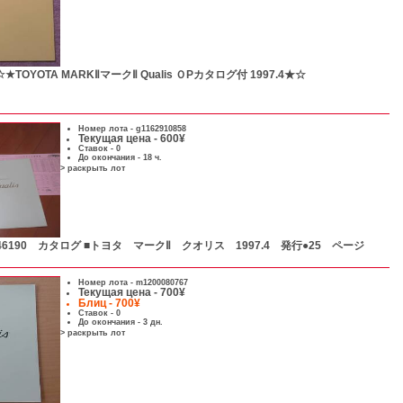
☆★TOYOTA MARKⅡマークⅡ Qualis ＯPカタログ付 1997.4★☆
Номер лота -
g1162910858
Текущая цена - 600¥
Ставок - 0
До окончания - 18 ч.
> раскрыть лот
46190 カタログ ■トヨタ マークⅡ クオリス 1997.4 発行●25 ページ
Номер лота -
m1200080767
Текущая цена - 700¥
Блиц - 700¥
Ставок - 0
До окончания - 3 дн.
> раскрыть лот