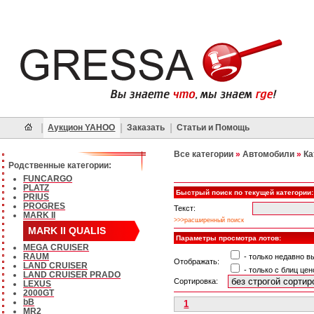
|
|
|
Аукцион YAHOO
Заказать
Статьи и Помощь
Все категории
»
Автомобили
»
Ка
Родственные категории:
FUNCARGO
PLATZ
Быстрый поиск по текущей категории:
PRIUS
PROGRES
Текст:
MARK II
>>>расширенный поиск
MARK II QUALIS
Параметры просмотра лотов:
MEGA CRUISER
RAUM
- только недавно 
Отображать:
LAND CRUISER
- только с блиц цен
LAND CRUISER PRADO
Сортировка:
LEXUS
2000GT
bB
1
MR2