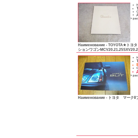
Н
С
Д
> ра
Наименование -
TOYOTA★トヨタ
ションワゴンMCV20.21.25SXV20.
Н
С
> ра
Наименование -
トヨタ マークⅡ