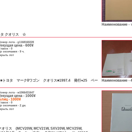
Наименование -
ヨタ クオリス ☆
омер лота -
g1168160228
Текущая цена - 600¥
тавок - 0
о окончания - 9 ч.
скрыть лот
グ ■トヨタ マークⅡワゴン クオリス■1997.4 発行●25 ペー
Наименование -
омер лота -
w1066431647
Текущая цена - 1000¥
Блиц - 1000¥
тавок - 0
о окончания - 2 дн.
скрыть лот
ス (MCV20W, MCV21W, SXV20W, MCV25W,