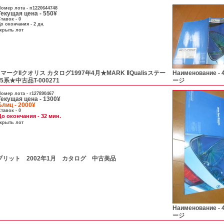
омер лота -
n1220644748
Текущая цена - 550¥
тавок - 0
о окончания - 2 дн.
скрыть лот
 マークIIクオリス カタログ1997年4月★MARK ⅡQualisステー
Наименование -
25系★中古品T-000271
ージ
омер лота -
r127890467
Текущая цена - 1300¥
Блиц - 2000¥
тавок - 0
До окончания - 32 мин.
скрыть лот
ブリット 2002年1月 カタログ 中古美品
Наименование -
ージ