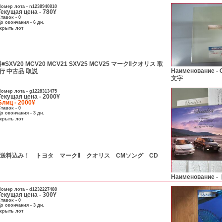
омер лота -
n1238940810
Текущая цена - 780¥
тавок - 0
о окончания - 6 дн.
скрыть лот
SXV20 MCV20 MCV21 SXV25 MCV25 マークⅡクオリス 取
Наименование -
行 中古品 取説
文字
омер лота -
g1228313475
Текущая цена - 2000¥
Блиц - 2000¥
тавок - 0
о окончания - 3 дн.
скрыть лот
А- ！送料込み！ トヨタ マークⅡ クオリス CMソング CD
Наименование -
омер лота -
d1232227488
Текущая цена - 300¥
тавок - 0
о окончания - 3 дн.
скрыть лот