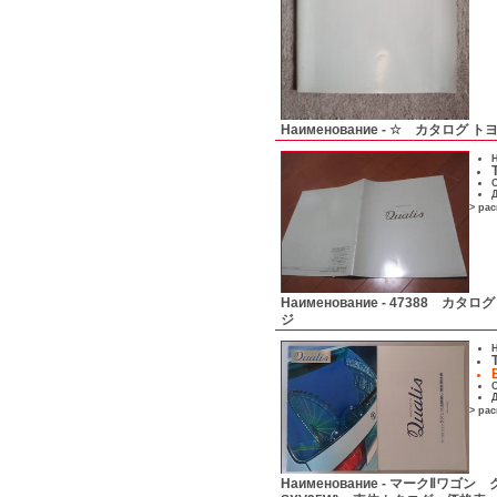
Наименование -
☆ カタログ ト
Н
С
Д
> ра
Наименование -
47388 カタロ
ジ
Н
С
Д
> ра
Наименование -
マークⅡワゴン クオリ