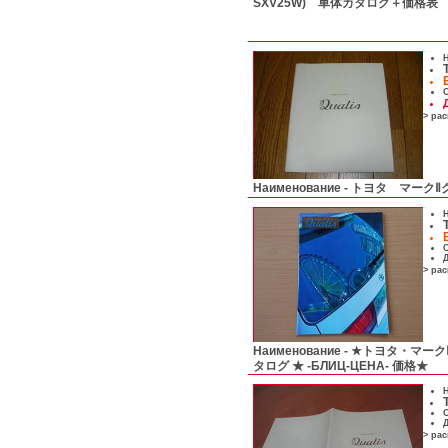
SXV25W) 車体カタログ＋価格表 '01
Н
С
> ра
Наименование -
トヨタ マークⅡ
Н
С
Д
> ра
Наименование -
★トヨタ・マークⅡ ワ
タログ ★ -БЛИЦ-ЦЕНА- 価格★
Н
С
Д
> ра