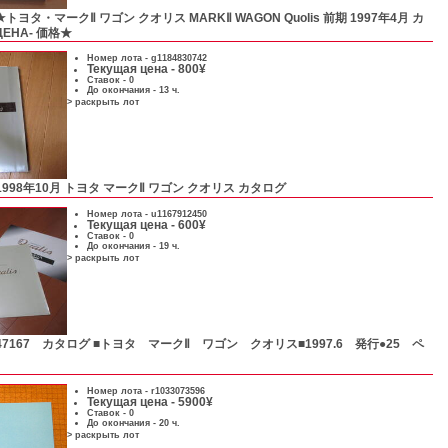
★トヨタ・マークⅡ ワゴン クオリス MARKⅡ WAGON Quolis 前期 1997年4月 カ
ЦЕНА- 価格★
Номер лота -
g1184830742
Текущая цена - 800¥
Ставок - 0
До окончания - 13 ч.
> раскрыть лот
1998年10月 トヨタ マークⅡ ワゴン クオリス カタログ
Номер лота -
u1167912450
Текущая цена - 600¥
Ставок - 0
До окончания - 19 ч.
> раскрыть лот
47167 カタログ ■トヨタ マークⅡ ワゴン クオリス■1997.6 発行●25 ペ
Номер лота -
r1033073596
Текущая цена - 5900¥
Ставок - 0
До окончания - 20 ч.
> раскрыть лот