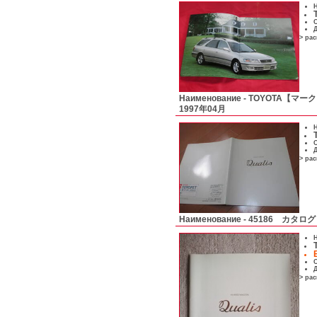
Н
С
Д
> ра
Наименование -
TOYOTA【マーク
1997年04月
Н
С
Д
> ра
Наименование -
45186 カタログ
Н
С
Д
> ра