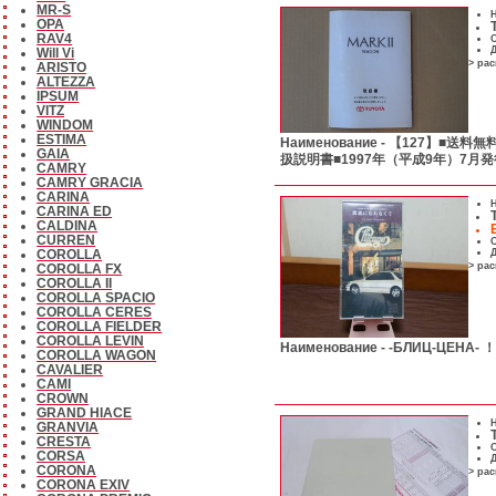
MR-S
Н
OPA
RAV4
С
Д
Will Vi
> ра
ARISTO
ALTEZZA
IPSUM
VITZ
WINDOM
ESTIMA
Наименование -
【127】■送料無料■
GAIA
扱説明書■1997年（平成9年）7月発
CAMRY
CAMRY GRACIA
CARINA
Н
CARINA ED
CALDINA
CURREN
С
Д
COROLLA
> ра
COROLLA FX
COROLLA II
COROLLA SPACIO
COROLLA CERES
COROLLA FIELDER
COROLLA LEVIN
Наименование -
-БЛИЦ-ЦЕН
COROLLA WAGON
CAVALIER
CAMI
CROWN
GRAND HIACE
Н
GRANVIA
CRESTA
С
CORSA
Д
CORONA
> ра
CORONA EXIV