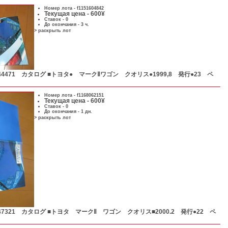
Номер лота -
f1151604842
Текущая цена - 600¥
Ставок - 0
До окончания - 3 ч.
> раскрыть лот
44471 カタログ ■トヨタ● マークⅡワゴン クオリス●1999,8 発行●23 ペ
Номер лота -
f1168062151
Текущая цена - 600¥
Ставок - 0
До окончания - 1 дн.
> раскрыть лот
47321 カタログ ■トヨタ マークⅡ ワゴン クオリス■2000.2 発行●22 ペ