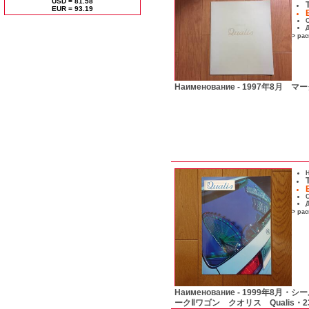
USD = 81.58
ЕUR = 93.19
С
Д
> ра
Наименование -
1997年8月 マークⅡ
Н
С
Д
> ра
Наименование -
1999年8月・シール
ークⅡワゴン クオリス Qualis・