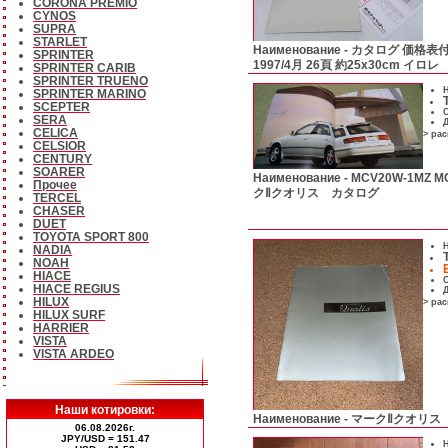
CORONA PREMIO
CYNOS
SUPRA
STARLET
Наименование -
カタログ 価格表付 T
SPRINTER
1997/4月 26頁 約25x30cm イロレ
SPRINTER CARIB
SPRINTER TRUENO
Н
SPRINTER MARINO
SCEPTER
С
SERA
Д
CELICA
> ра
CELSIOR
CENTURY
SOARER
Наименование -
MCV20W-1MZ M
Прочее
クⅡクオリス カタログ
TERCEL
CHASER
DUET
TOYOTA SPORT 800
Н
NADIA
NOAH
HIACE
С
HIACE REGIUS
Д
HILUX
> ра
HILUX SURF
HARRIER
VISTA
VISTA ARDEO
Наши котировки:
Наименование -
マークⅡクオリス 
06.08.2026г.
JPY/USD = 151.47
Н