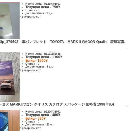
Номер лота -
o1239451003
Текущая цена - 750¥
Ставок - 0
До окончания - 1 дн.
> раскрыть лот
Glp_379603 車パンフレット TOYOTA MARK II WAGON Qualis 表紙写真.
Номер лота -
h1191358638
Текущая цена - 1300¥
Блиц - 1500¥
Ставок - 0
До окончания - 3 дн.
> раскрыть лот
トヨタ MARKIIワゴン クオリス カタログ Ｘパッケージ 価格表 1998年8月
Номер лота -
p1206431941
Текущая цена - 480¥
Блиц - 580¥
Ставок - 0
До окончания - 21 ч.
> раскрыть лот