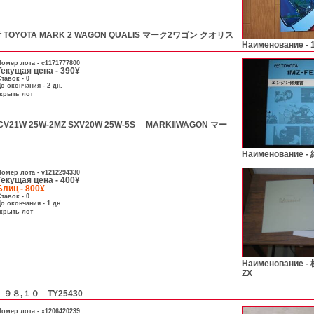
OYOTA MARK 2 WAGON QUALIS マーク2ワゴン クオリス
Наименование -
омер лота -
c1171777800
Текущая цена - 390¥
тавок - 0
о окончания - 2 дн.
скрыть лот
CV21W 25W-2MZ SXV20W 25W-5S MARKⅡWAGON マー
Наименование -
омер лота -
v1212294330
Текущая цена - 400¥
Блиц - 800¥
тавок - 0
о окончания - 1 дн.
скрыть лот
Наименование -
ZX
９８,１０ TY25430
омер лота -
x1206420239