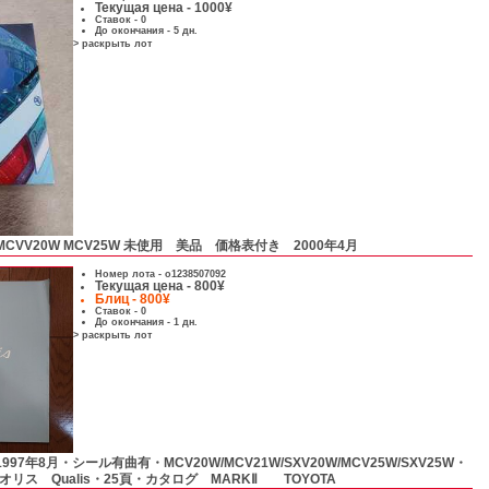
Текущая цена - 1000¥
Ставок - 0
До окончания - 5 дн.
> раскрыть лот
MCVV20W MCV25W 未使用 美品 価格表付き 2000年4月
Номер лота -
o1238507092
Текущая цена - 800¥
Блиц - 800¥
Ставок - 0
До окончания - 1 дн.
> раскрыть лот
1997年8月・シール有曲有・MCV20W/MCV21W/SXV20W/MCV25W/SXV25W・
リス Qualis・25頁・カタログ MARKⅡ TOYOTA