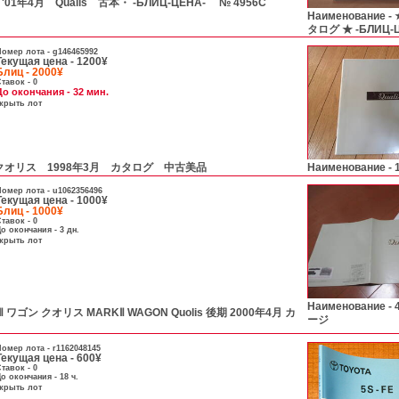
年4月 Qualis 古本・ -БЛИЦ-ЦЕНА- № 4956C
Наименование -
タログ ★ -БЛИЦ-
омер лота -
g146465992
Текущая цена - 1200¥
Блиц - 2000¥
тавок - 0
До окончания - 32 мин.
скрыть лот
クオリス 1998年3月 カタログ 中古美品
Наименование -
омер лота -
u1062356496
Текущая цена - 1000¥
Блиц - 1000¥
тавок - 0
о окончания - 3 дн.
скрыть лот
Наименование -
ゴン クオリス MARKⅡ WAGON Quolis 後期 2000年4月 カ
ージ
омер лота -
r1162048145
Текущая цена - 600¥
тавок - 0
о окончания - 18 ч.
скрыть лот