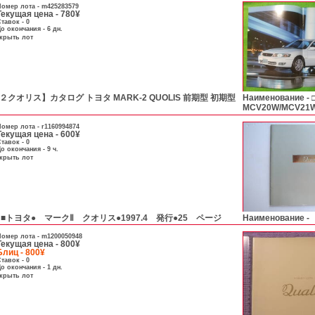
омер лота -
m425283579
Текущая цена - 780¥
тавок - 0
о окончания - 6 дн.
скрыть лот
２クオリス】カタログ トヨタ MARK-2 QUOLIS 前期型 初期型
Наименование -
MCV20W/MCV21W/
омер лота -
r1160994874
Текущая цена - 600¥
тавок - 0
о окончания - 9 ч.
скрыть лот
 ■トヨタ● マークⅡ クオリス●1997.4 発行●25 ページ
Наименование -
омер лота -
m1200050948
Текущая цена - 800¥
Блиц - 800¥
тавок - 0
о окончания - 1 дн.
скрыть лот