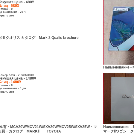
Текущая цена - 480¥
Блиц - 580¥
тавок - 0
о окончания - 21 ч.
скрыть лот
 クオリス カタログ Mark 2 Qualis brochure
Наименование -
омер лота -
x1238500903
Текущая цена - 1480¥
Блиц - 1480¥
тавок - 0
о окончания - 1 дн.
скрыть лот
有・MCV20W/MCV21W/SXV20W/MCV25W/SXV25W・マ
Наименование -
23頁・カタログ MARKⅡ TOYOTA
マークⅡワゴン クオ