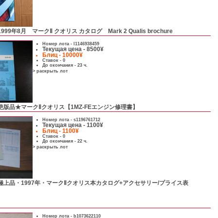
1999年8月 マークⅡ クオリス カタログ Mark 2 Qualis brochure
Номер лота -
l1146938459
Текущая цена - 8500¥
Блиц - 10000¥
Ставок - 0
До окончания - 23 ч.
> раскрыть лот
絶版品★マークⅡクオリス【1MZ-FEエンジン修理書】
Номер лота -
s1196761712
Текущая цена - 1100¥
Блиц - 1100¥
Ставок - 0
До окончания - 22 ч.
> раскрыть лот
極上品・1997年・マークⅡクオリス本カタログ+アクセサリー/プライス表
Номер лота -
b1073622110