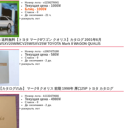
Номер лота -
v1234276041
Текущая цена - 1000¥
Блиц - 1000¥
Ставок - 0
До окончания - 21 ч.
> раскрыть лот
□ 送料無料【トヨタ マークIIワゴン クオリス】カタログ 2001年6月
SXV20W/MCV25W/SXV25W TOYOTA Mark II WAGON QUALIS
Номер лота -
s1067475180
Текущая цена - 580¥
Ставок - 0
До окончания - 2 дн.
> раскрыть лот
【カタログのみ】 マークⅡ クオリス 前期 1998年 厚口25P トヨタ カタログ
Номер лота -
k1132470666
Текущая цена - 4980¥
Ставок - 0
До окончания - 2 дн.
> раскрыть лот