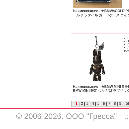
Наименование -
★BMW×GOLD P
ールド ファイル カードケース.コイ
Н
С
Д
> ра
Наименование -
★BMW MINI R@
BMW MINI 限定 ウサギ型 ラブリ
1
|
2
|
3
|
4
|
5
|
6
|
7
|
8
|
9
..
5
© 2006-2026. ООО "Гресса" - .