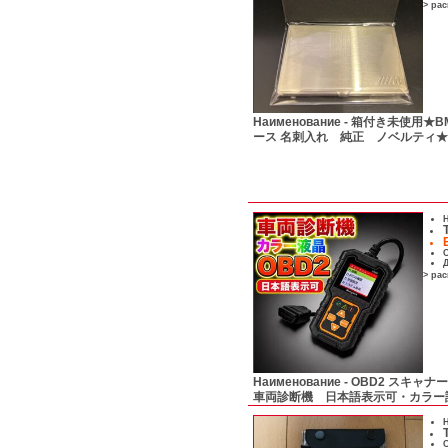
> ра
Наименование -
箱付き未使用★BM
ース 名刺入れ 純正 ノベルティ
Н
С
Д
> ра
Наименование -
OBD2 スキャ
車両診断機 日本語表示可・カラー
Н
С