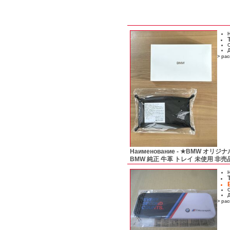
Н
С
Д
> ра
Наименование -
★BMW オリジ
BMW 純正 牛革 トレイ 未使用 非売
Н
С
Д
> ра