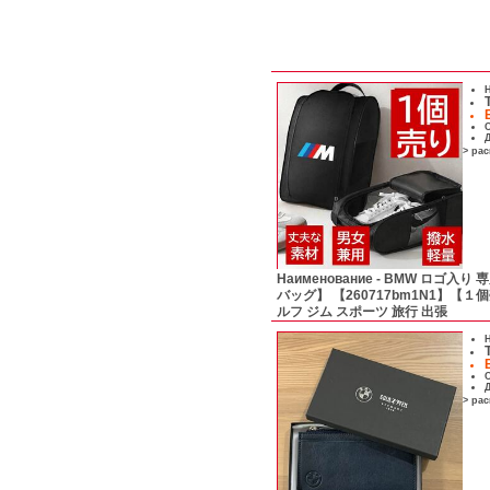
Н
С
Д
> ра
Наименование -
BMW ロゴ入り 
バッグ】 【260717bm1N1】【
ルフ ジム スポーツ 旅行 出張
Н
С
Д
> ра