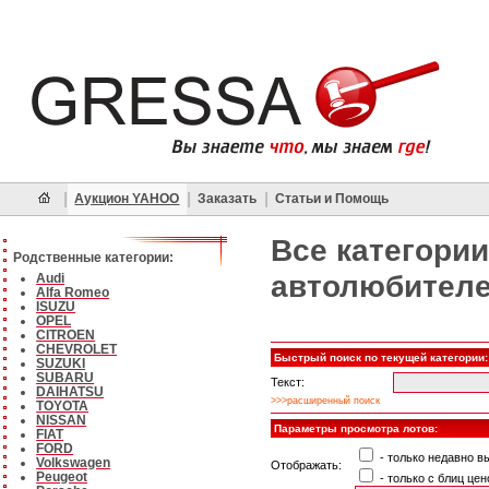
|
|
|
Аукцион YAHOO
Заказать
Статьи и Помощь
Все категории
Родственные категории:
автолюбител
Audi
Alfa Romeo
ISUZU
OPEL
CITROEN
CHEVROLET
Быстрый поиск по текущей категории:
SUZUKI
SUBARU
Текст:
DAIHATSU
>>>расширенный поиск
TOYOTA
NISSAN
Параметры просмотра лотов:
FIAT
FORD
- только недавно 
Volkswagen
Отображать:
Peugeot
- только с блиц цен