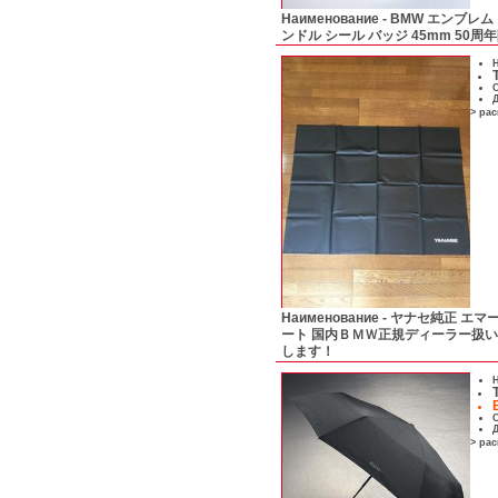
Наименование -
BMW エンブレム
ンドル シール バッジ 45mm 50周
Н
С
Д
> ра
Наименование -
ヤナセ純正 エマ
ート 国内ＢＭＷ正規ディーラー扱い
します！
Н
С
Д
> ра