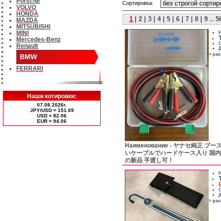
Porsche
Сортировка:
VOLVO
HONDA
1
|
2
|
3
|
4
|
5
|
6
|
7
|
8
|
9
..
5
MAZDA
MITSUBISHI
MINI
Н
Mercedes-Benz
С
Renault
Д
> ра
BMW
FERRARI
Наши котировки:
07.08.2026г.
JPY/USD = 151.69
USD = 82.06
ЕUR = 94.06
Наименование -
ヤナセ純正 ブース
いケーブルでハードケース入り 国
の新品 手渡し可！
Н
С
Д
> ра