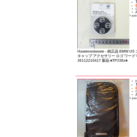
С
Д
> ра
Наименование -
純正品 BMW US
キャップ アクセサリー ロゴ ワード
36112210417 新品 ■TP338s■
Н
С
Д
> ра