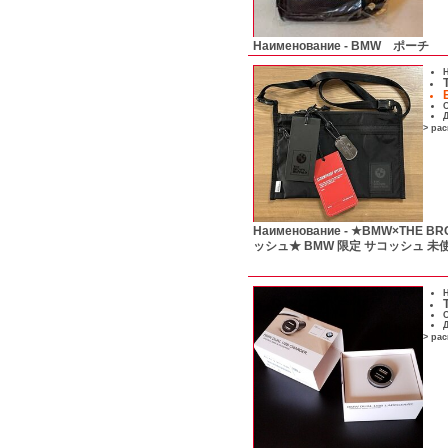
Наименование -
BMW ポーチ 
Н
С
Д
> ра
Наименование -
★BMW×THE BR
ッシュ★ BMW 限定 サコッシュ 未
Н
С
Д
> ра