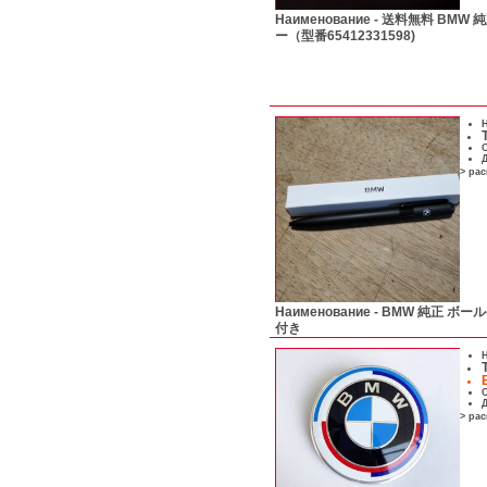
Наименование -
送料無料 BMW 
ー（型番65412331598)
Н
С
Д
> ра
Наименование -
BMW 純正 ボー
付き
Н
С
Д
> ра