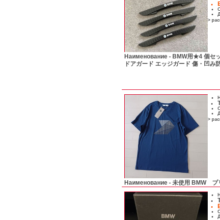
С
Д
> ра
Наименование -
BMW用★4 個セ
ドアガード エッジガード 傷・凹み
Н
С
Д
> ра
Наименование -
未使用 BMW 
Н
С
Д