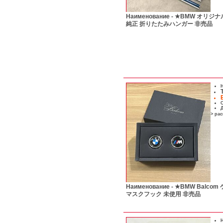
Наименование -
★BMW オリジナ
純正 折りたたみハンガー 非売品
Н
С
Д
> ра
Наименование -
★BMW Balcom
マスクフック 未使用 非売品
Н