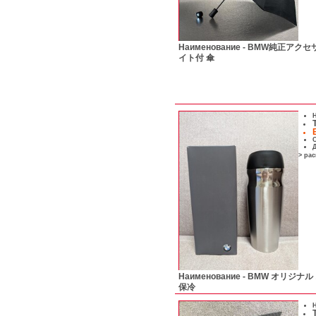
Наименование -
BMW純正アクセサ
イト付 傘
Н
С
Д
> ра
Наименование -
BMW オリジナル
保冷
Н