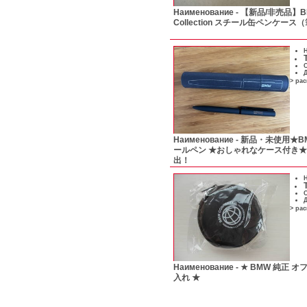
Наименование -
【新品/非売品】BMW
Collection スチール缶ペンケース
Н
С
Д
> ра
Наименование -
新品・未使用★B
ールペン ★おしゃれなケース付き
出！
Н
С
Д
> ра
Наименование -
★ BMW 純正 
入れ ★