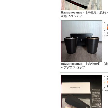
Наименование -
【未使用】ポルシェ
灰色 ノベルティ
Н
С
Д
> ра
Наименование -
【送料無料】【未使
ペアグラス コップ
Н
С
Д
> ра