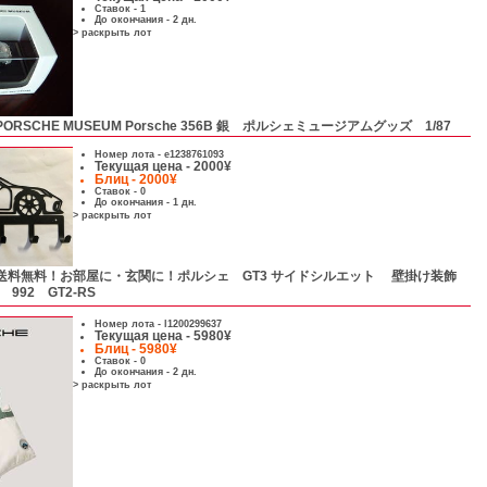
Ставок - 1
До окончания - 2 дн.
> раскрыть лот
PORSCHE MUSEUM Porsche 356B 銀 ポルシェミュージアムグッズ 1/87
Номер лота -
e1238761093
Текущая цена - 2000¥
Блиц - 2000¥
Ставок - 0
До окончания - 1 дн.
> раскрыть лот
送料無料！お部屋に・玄関に！ポルシェ GT3 サイドシルエット 壁掛け装飾
 992 GT2-RS
Номер лота -
l1200299637
Текущая цена - 5980¥
Блиц - 5980¥
Ставок - 0
До окончания - 2 дн.
> раскрыть лот