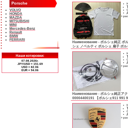
Porsche
Н
VOLVO
С
Д
HONDA
> ра
MAZDA
MITSUBISHI
MINI
Mercedes-Benz
Renault
BMW
FERRARI
Наименование -
ポルシェ純正 ポル
シェ ノベルティ ポルシェ 扇子 ポ
Н
Наши котировки:
С
07.08.2026г.
Д
JPY/USD = 151.69
> ра
USD = 82.06
ЕUR = 94.06
Наименование -
ポルシェ純正アク
00004400191 【ポルシェ911 99
Н
С
Д
> ра