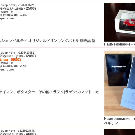
омер лота -
v1232000725
Текущая цена - 2500¥
тавок - 0
о окончания - 1 дн.
скрыть лот
 ポルシェ ノベルティ オリジナルドリンキングボトル 非売品 新
Наименование -
омер лота -
r1235413081
Текущая цена - 6980¥
Блиц - 6980¥
тавок - 0
о окончания - 2 дн.
скрыть лот
、ケイマン、ボクスター、その他トランク(ラゲッジ)マット カ
Наименование -
ベルティ
омер лота -
g1239624646
Текущая цена - 4600¥