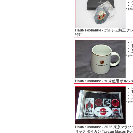
С
Д
> ра
Наименование -
ポルシェ純正 クレス
特注
Н
С
Д
> ра
Наименование -
☆ 未使用 ポルシ
Н
С
Д
> ра
Наименование -
2026 東京マラ
リック タイカン Taycan Macan Por