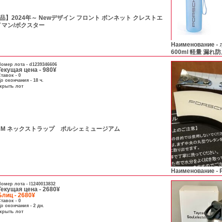
】2024年～ Newデザイン フロント ボンネット クレストエ
ケイマン/ボクスター
Наименование -
600ml 軽量 漏
омер лота -
d1239346606
Текущая цена - 980¥
тавок - 0
о окончания - 18 ч.
скрыть лот
SEUM ネックストラップ ポルシェミュージアム
Наименование -
омер лота -
l1240013832
Текущая цена - 2680¥
Блиц - 2680¥
тавок - 0
о окончания - 2 дн.
скрыть лот