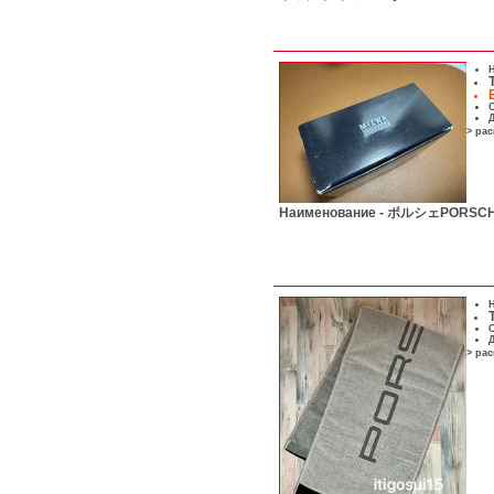
Н
С
Д
> ра
Наименование -
ポルシェPORS
Н
С
Д
> ра