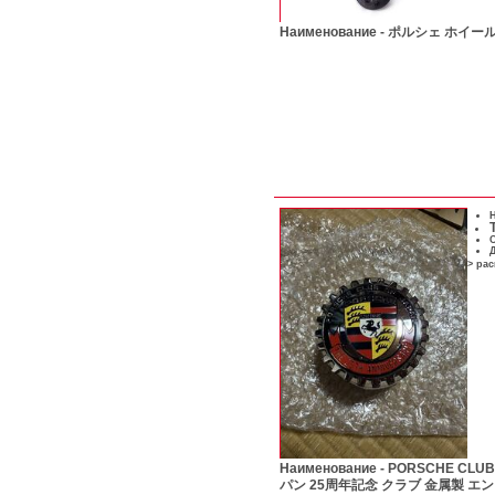
Наименование -
ポルシェ ホイー
Н
С
Д
> ра
Наименование -
PORSCHE CLUB
パン 25周年記念 クラブ 金属製 エ