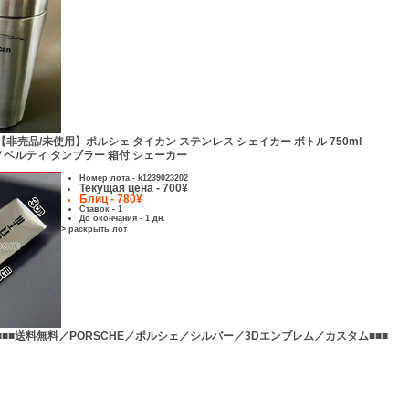
【非売品/未使用】ポルシェ タイカン ステンレス シェイカー ボトル 750ml
can ノベルティ タンブラー 箱付 シェーカー
Номер лота -
k1239023202
Текущая цена - 700¥
Блиц - 780¥
Ставок - 1
До окончания - 1 дн.
> раскрыть лот
■■■送料無料／PORSCHE／ポルシェ／シルバー／3Dエンブレム／カスタム■■■