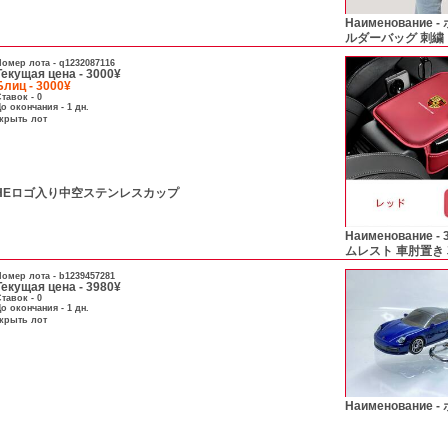
Наименование -
ルダーバッグ 刺繍
омер лота -
q1232087116
Текущая цена - 3000¥
Блиц - 3000¥
тавок - 0
о окончания - 1 дн.
скрыть лот
CHEロゴ入り中空ステンレスカップ
Наименование -
ムレスト 車肘置き
омер лота -
b1239457281
Текущая цена - 3980¥
тавок - 0
о окончания - 1 дн.
скрыть лот
Наименование -