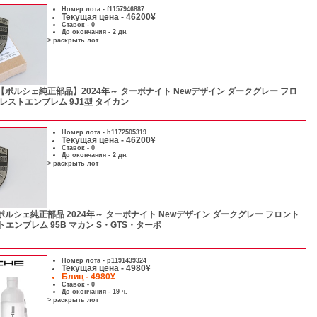
Номер лота -
f1157946887
Текущая цена - 46200¥
Ставок - 0
До окончания - 2 дн.
> раскрыть лот
【ポルシェ純正部品】2024年～ ターボナイト Newデザイン ダークグレー フロ
レストエンブレム 9J1型 タイカン
Номер лота -
h1172505319
Текущая цена - 46200¥
Ставок - 0
До окончания - 2 дн.
> раскрыть лот
ポルシェ純正部品 2024年～ ターボナイト Newデザイン ダークグレー フロント
エンブレム 95B マカン S・GTS・ターボ
Номер лота -
p1191439324
Текущая цена - 4980¥
Блиц - 4980¥
Ставок - 0
До окончания - 19 ч.
> раскрыть лот