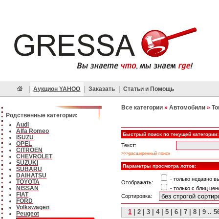
|
|
|
Аукцион YAHOO
Заказать
Статьи и Помощь
Все категории
»
Автомобили
»
То
Родственные категории:
Audi
Alfa Romeo
Быстрый поиск по текущей категории:
ISUZU
OPEL
Текст:
CITROEN
>>>расширенный поиск
CHEVROLET
SUZUKI
Параметры просмотра лотов:
SUBARU
DAIHATSU
- только недавно 
TOYOTA
Отображать:
NISSAN
- только с блиц цен
FIAT
Сортировка:
FORD
Volkswagen
1
|
2
|
3
|
4
|
5
|
6
|
7
|
8
|
9
..
5
Peugeot