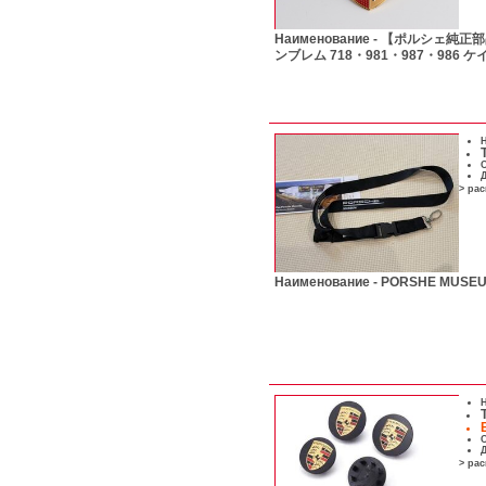
Наименование -
【ポルシェ純正部品
ンブレム 718・981・987・986 
Н
С
Д
> ра
Наименование -
PORSHE MU
Н
С
Д
> ра