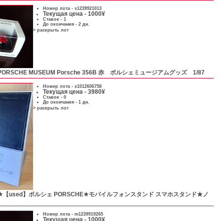
Номер лота -
s1239921013
Текущая цена - 1000¥
Ставок - 1
До окончания - 2 дн.
> раскрыть лот
PORSCHE MUSEUM Porsche 356B 赤 ポルシェミュージアムグッズ 1/87
Номер лота -
x1012606758
Текущая цена - 3980¥
Ставок - 0
До окончания - 1 дн.
> раскрыть лот
★【used】ポルシェ PORSCHE★モバイルフォンスタンド スマホスタンド★ノ
Номер лота -
m1239919265
Текущая цена - 1000¥