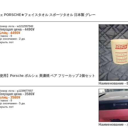
 PORSCHE★フェイスタオル スポーツタオル 日本製 グレー
омер лота -
w1212597940
Текущая цена - 4490¥
Блиц - 4490¥
тавок - 0
о окончания - 2 дн.
скрыть лот
用】Porsche ポルシェ 美濃焼 ペア フリーカップ 2個セット
Наименование -
омер лота -
g1239877057
Текущая цена - 3580¥
Блиц - 3580¥
тавок - 0
о окончания - 5 дн.
скрыть лот
Наименование -