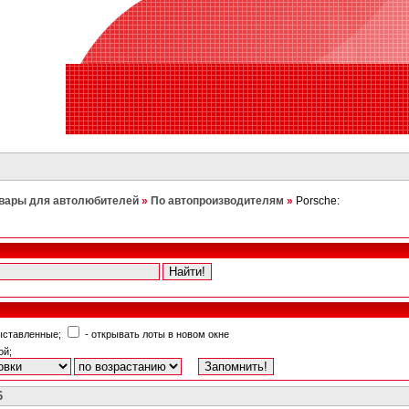
вары для автолюбителей
»
По автопроизводителям
»
Porsche:
выставленные;
- открывать лоты в новом окне
ой;
6