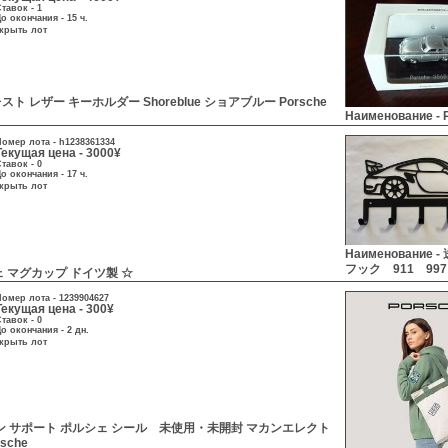
тавок - 1
о окончания - 15 ч.
скрыть лот
ト レザー キーホルダー Shoreblue ショアブルー Porsche
Наименование -
омер лота -
h1238361334
Текущая цена - 3000¥
тавок - 0
о окончания - 17 ч.
скрыть лот
Наименование -
フック 911 997
ェ マグカップ ドイツ製 ☆
омер лота -
1239904627
Текущая цена - 300¥
тавок - 0
о окончания - 2 дн.
скрыть лот
ソン サポート ポルシェ シール 未使用・未開封 マカンエレクト
sche