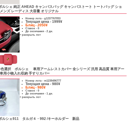
ポルシェ 純正 AHEAD キャンバスバッグ キャンバストート トートバッグ ショ
 メンズ レーディス 大容量 オリジナル
Номер лота -
g1237767053
Текущая цена - 1999¥
Блиц - 2050¥
Ставок - 0
До окончания - 2 дн.
> раскрыть лот
3色選択 ポルシェ 車用アームレストカバー 全シリーズ 汎用 高品質 車用アー
 車用小物入れ収納 手すりカバー
Номер лота -
m1239496777
Текущая цена - 980¥
Блиц - 980¥
Ставок - 0
До окончания - 1 дн.
> раскрыть лот
ポルシェ911 タルガ４・992 /キーホルダー 新品