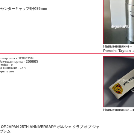
ルセンターキャップ外径76mm
Наименование -
Porsche Tay
омер лота -
l1238519594
Текущая цена - 20000¥
тавок - 0
о окончания - 17 ч.
скрыть лот
Наименование -
 OF JAPAN 25TH ANNIVERSARY ポルシェ クラブ オブ ジャ
ンブレム