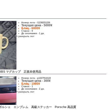
Номер лота -
l1238251226
Текущая цена - 5000¥
Блиц - 6000¥
Ставок - 0
До окончания - 1 дн.
> раскрыть лот
BBS マグカップ 正規未使用品
Номер лота -
g1227914122
Текущая цена - 300¥
Блиц - 1980¥
Ставок - 1
До окончания - 2 дн.
> раскрыть лот
ポルシェ エンブレム 高級ステッカー Porsche 高品質