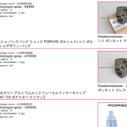
омер лота -
x1238487361
Текущая цена - 9999¥
тавок - 0
о окончания - 1 дн.
скрыть лот
Наименование -
ント ボンネット ク
シェ バックパック リュック PORCHE ポルシェ tシャツ ポル
ルシェデザイン バッグ
омер лота -
o1198746686
Текущая цена - 47000¥
тавок - 0
о окончания - 3 дн.
скрыть лот
Наименование -
ボンネット クレスト
セサリー アルミウムルックフューエルフィラーキャップ
1 981 718 ボクスター ケイマン】
омер лота -
v1156943215
Текущая цена - 30000¥
тавок - 0
о окончания - 1 дн.
скрыть лот