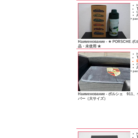
Н
С
Д
> ра
Наименование -
★ PORSCHE
品・未使用 ★
Н
С
Д
> ра
Наименование -
ポルシェ 911
バー（大サイズ）
Н