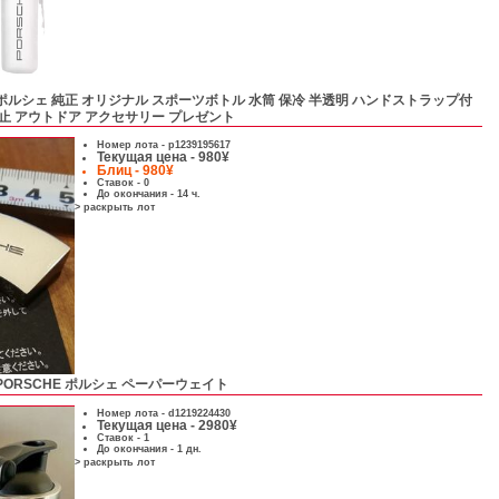
ポルシェ 純正 オリジナル スポーツボトル 水筒 保冷 半透明 ハンドストラップ付
れ防止 アウトドア アクセサリー プレゼント
Номер лота -
p1239195617
Текущая цена - 980¥
Блиц - 980¥
Ставок - 0
До окончания - 14 ч.
> раскрыть лот
PORSCHE ポルシェ ペーパーウェイト
Номер лота -
d1219224430
Текущая цена - 2980¥
Ставок - 1
До окончания - 1 дн.
> раскрыть лот