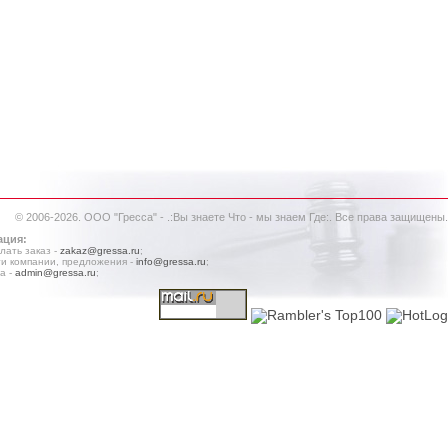
© 2006-2026. ООО "Гресса" - .:Вы знаете Что - мы знаем Где:. Все права защищены.
ация:
лать заказ -
zakaz@gressa.ru
;
и компании, предложения -
info@gressa.ru
;
а -
admin@gressa.ru
;