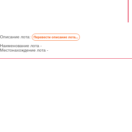
Описание лота:
Перевести описание лота...
Наименование лота -
Местонахождение лота -