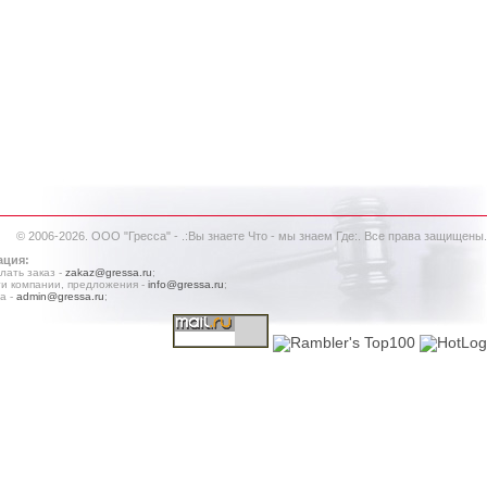
© 2006-2026. ООО "Гресса" - .:Вы знаете Что - мы знаем Где:. Все права защищены.
ация:
лать заказ -
zakaz@gressa.ru
;
и компании, предложения -
info@gressa.ru
;
а -
admin@gressa.ru
;