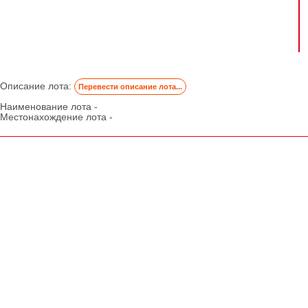
Описание лота:
Перевести описание лота...
Наименование лота -
Местонахождение лота -