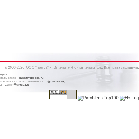
© 2006-2026. ООО "Гресса" - .:Вы знаете Что - мы знаем Где:. Все права защищены.
ация:
лать заказ -
zakaz@gressa.ru
;
и компании, предложения -
info@gressa.ru
;
а -
admin@gressa.ru
;