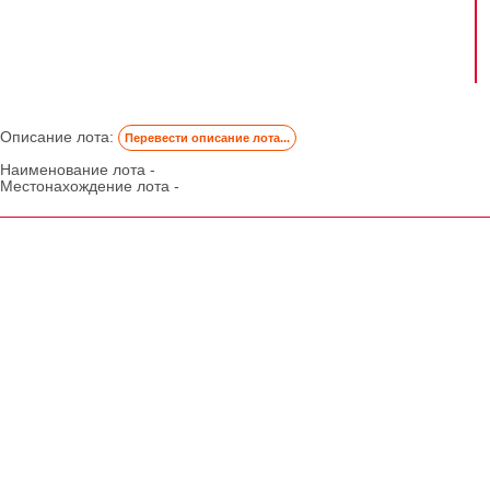
Описание лота:
Перевести описание лота...
Наименование лота -
Местонахождение лота -