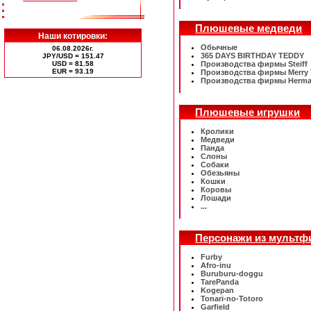
Плюшевые медведи
Наши котировки:
Обычные
06.08.2026г.
365 DAYS BIRTHDAY TEDDY
JPY/USD = 151.47
USD = 81.58
Производства фирмы Steiff
ЕUR = 93.19
Производства фирмы Merry
Производства фирмы Herm
Плюшевые игрушки
Кролики
Медведи
Панда
Слоны
Собаки
Обезьяны
Кошки
Коровы
Лошади
...
Персонажи из мульт
Furby
Afro-inu
Buruburu-doggu
TarePanda
Kogepan
Tonari-no-Totoro
Garfield