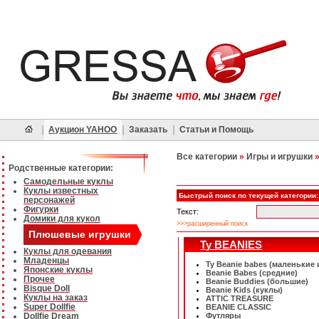
|
|
|
Аукцион YAHOO
Заказать
Статьи и Помощь
Все категории
»
Игры и игрушки
Родственные категории:
Самодельные куклы
Куклы известных
Быстрый поиск по текущей категории:
персонажей
Фигурки
Текст:
Домики для кукол
>>>расширенный поиск
Плюшевые игрушки
Ty BEANIES
Куклы для одевания
Младенцы
Ty Beanie babes (маленькие
Японские куклы
Beanie Babes (средние)
Прочее
Beanie Buddies (большие)
Bisque Doll
Beanie Kids (куклы)
Куклы на заказ
ATTIC TREASURE
Super Dollfie
BEANIE CLASSIC
Dollfie Dream
Футляры