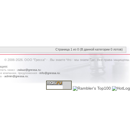
Страница 1 из 0 (В данной категории 0 лотов)
© 2006-2026. ООО "Гресса" - .:Вы знаете Что - мы знаем Где:. Все права защищены.
ация:
лать заказ -
zakaz@gressa.ru
;
и компании, предложения -
info@gressa.ru
;
а -
admin@gressa.ru
;