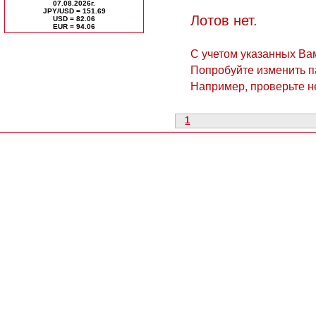
07.08.2026г.
JPY/USD = 151.69
Лотов нет.
USD = 82.06
ЕUR = 94.06
C учетом указанных Вам
Попробуйте изменить п
Например, проверьте н
1