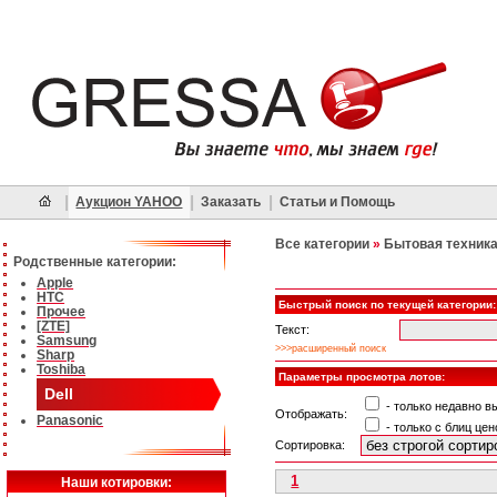
|
|
|
Аукцион YAHOO
Заказать
Статьи и Помощь
Все категории
»
Бытовая техник
Родственные категории:
Apple
HTC
Быстрый поиск по текущей категории:
Прочее
[ZTE]
Текст:
Samsung
>>>расширенный поиск
Sharp
Toshiba
Параметры просмотра лотов:
Dell
- только недавно 
Отображать:
Panasonic
- только с блиц цен
Сортировка:
1
Наши котировки: