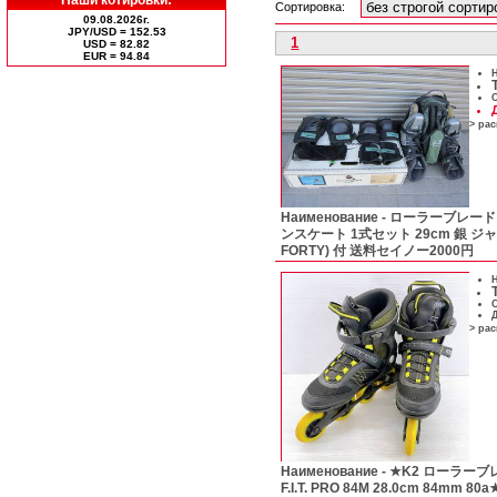
Сортировка:
09.08.2026г.
JPY/USD = 152.53
1
USD = 82.82
ЕUR = 94.84
Н
С
> ра
Наименование -
ローラーブレード Rol
ンスケート 1式セット 29cm 銀 ジ
FORTY) 付 送料セイノー2000円
Н
С
Д
> ра
Наименование -
★K2 ローラーブ
F.I.T. PRO 84M 28.0cm 84mm 80a