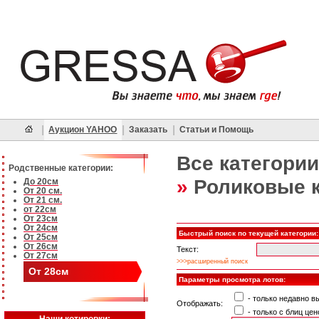
|
|
|
Аукцион YAHOO
Заказать
Статьи и Помощь
Все категории
Родственные категории:
»
Роликовые 
До 20см
От 20 см.
От 21 см.
от 22см
От 23см
От 24см
Быстрый поиск по текущей категории:
От 25см
От 26см
Текст:
От 27см
>>>расширенный поиск
От 28см
Параметры просмотра лотов:
- только недавно 
Отображать:
- только с блиц цен
Наши котировки: