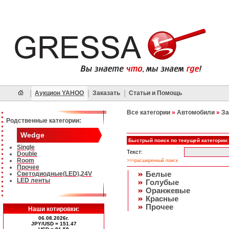
|
|
|
Аукцион YAHOO
Заказать
Статьи и Помощь
Все категории
»
Автомобили
»
За
Родственные категории:
Wedge
Быстрый поиск по текущей категории:
Single
Текст:
Double
Room
>>>расширенный поиск
Прочее
Светодиодные(LED),24V
Белые
LED ленты
Голубые
Оранжевые
Красные
Прочее
Наши котировки:
06.08.2026г.
JPY/USD = 151.47