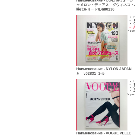
Наименование -
Cd-279/ヴォーグ
ャメロン・ディアス グウィネス・
時代をリード/L4/80130
Н
С
> ра
Наименование -
NYLON JAPAN
月 y02831_1-j5
Н
С
Д
> ра
Наименование -
VOGUE PELLE S