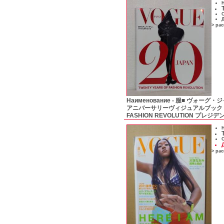
Н
С
Д
> ра
Наименование -
服■ ヴォーグ・ジャパ
アニバーサリーヴィジュアルブック TWE
FASHION REVOLUTION プレジ
Н
С
> ра