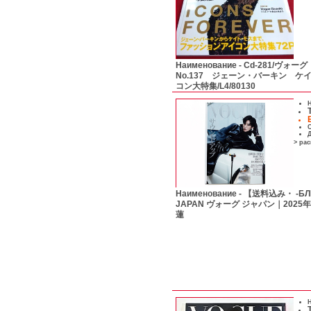
Наименование -
Cd-281/ヴォー
No.137 ジェーン・バーキン 
コン大特集/L4/80130
Н
С
Д
> ра
Наименование -
【送料込み・ -БЛ
JAPAN ヴォーグ ジャパン｜2025年
蓮
Н