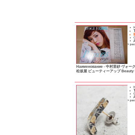
Н
С
Д
> ра
Наименование -
中村里砂 ヴォーグ ガ
松坂屋 ビューティーアップ Beauty U
Н
С
Д
> ра