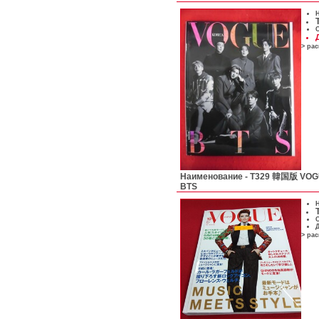
Н
С
> ра
Наименование -
T329 韓国版 VOG
BTS
Н
С
Д
> ра