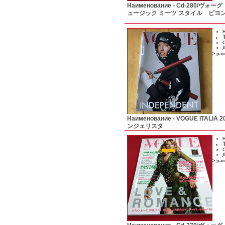
Наименование -
Cd-280/ヴォーグ
ュージック ミーツ スタイル ビヨンセ
Н
С
Д
> ра
Наименование -
VOGUE ITALI
ンジェリスタ
Н
С
Д
> ра