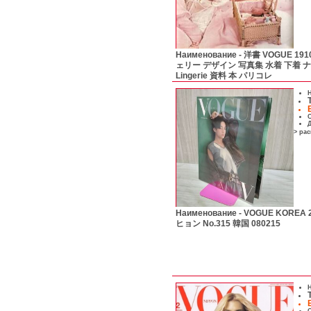
Наименование -
洋書 VOGUE 19
ェリー デザイン 写真集 水着 下着
Lingerie 資料 本 パリコレ
Н
С
Д
> ра
Наименование -
VOGUE KOREA
ヒョン No.315 韓国 080215
Н