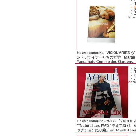
Н
С
Д
> ра
Наименование -
VISIONARIE
ン・デザイナーたちの哲学 Martin Margi
Yamamoto Comme des Garcons
Н
С
Д
> ра
Наименование -
ff-172『VOGUE A
**Natural Lux 自然に見えて特
ァクションぬり絵』※L14※80106