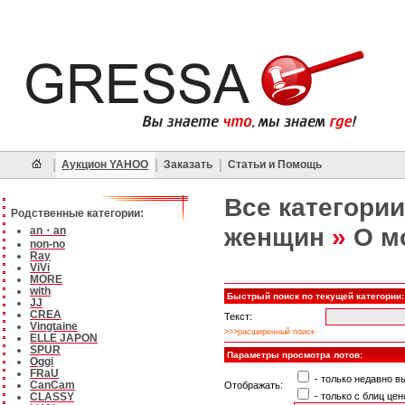
|
|
|
Аукцион YAHOO
Заказать
Статьи и Помощь
Все категории
Родственные категории:
женщин
»
О м
an・an
non-no
Ray
ViVi
MORE
with
Быстрый поиск по текущей категории:
JJ
CREA
Текст:
Vingtaine
>>>расширенный поиск
ELLE JAPON
SPUR
Параметры просмотра лотов:
Oggi
FRaU
- только недавно 
CanCam
Отображать:
- только с блиц цен
CLASSY