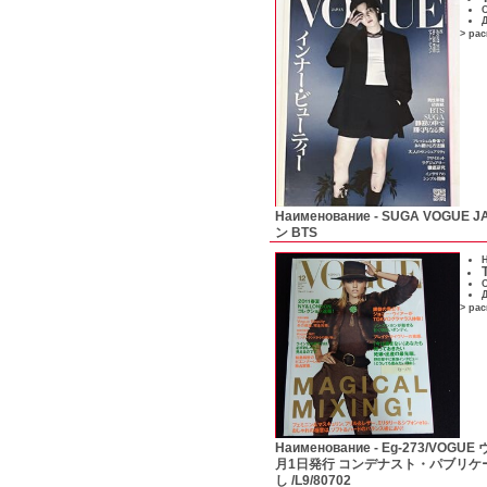
С
Д
> ра
Наименование -
SUGA VOGUE 
ン BTS
Н
С
Д
> ра
Наименование -
Eg-273/VOGU
月1日発行 コンデナスト・パブリケ
し /L9/80702