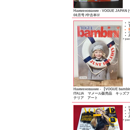
Наименование -
VOGUE JAPAN
08月号 /中古本!//
Н
С
Д
> ра
Наименование -
【VOGUE bambi
ITALIA マメール販売品 キッ
テリア アート
Н
С
Д
> ра