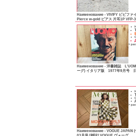
Наименование -
VIVIFY ビビファイ S
Pierce w-gold ピアス 片耳1P VFP
Н
С
> ра
Наименование -
洋書雑誌 L'UOM
ーグ) イタリア版 1977年9月号 
Н
С
Д
> ра
Наименование -
VOGUE JAPAN
03月号 [雑誌] VOGUE ヴォーグ