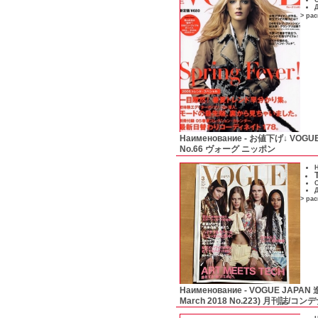
С
Д
> ра
Наименование -
お値下げ↓ VOGUE
No.66 ヴォーグ ニッポン
Н
С
Д
> ра
Наименование -
VOGUE JAPA
March 2018 No.223) 月刊誌/