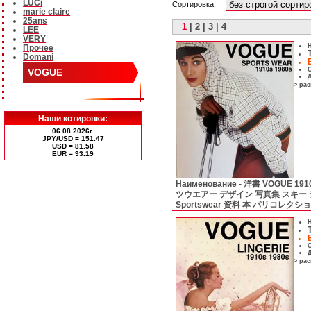
LUCi
Сортировка:
marie claire
25ans
1
|
2
|
3
|
4
LEE
VERY
Н
Прочее
Domani
С
VOGUE
Д
> ра
Наши котировки:
06.08.2026г.
JPY/USD = 151.47
USD = 81.58
ЕUR = 93.19
Наименование -
洋書 VOGUE 19
ツウエアー デザイン 写真集 スキー
Sportswear 資料 本 パリコレクシ
Н
С
Д
> ра