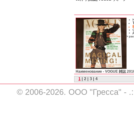
Н
С
Д
> ра
Наименование -
VOGUE 雑誌 2
1
|
2
|
3
|
4
© 2006-2026. ООО "Гресса" - .