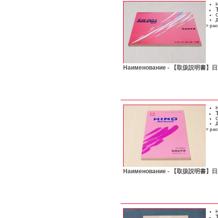
Н
С
Д
> ра
Наименование -
【取扱説明書】日
Н
С
Д
> ра
Наименование -
【取扱説明書】日野
Н