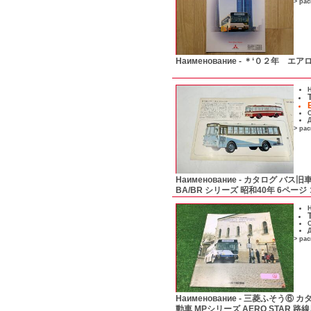
> ра
Наименование -
＊‘０２年 エア
Н
С
Д
> ра
Наименование -
カタログ バス旧
BA/BR シリーズ 昭和40年 6ペー
Н
С
Д
> ра
Наименование -
三菱ふそう⑥ カ
動車 MPシリーズ AERO STAR 路