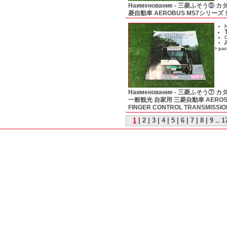
Наименование -
三菱ふそう⑤ カ
菱自動車 AEROBUS MS7シリーズ
Н
С
Д
> ра
Наименование -
三菱ふそう⑦ カ
一般観光 自家用 三菱自動車 AEROS
FINGER CONTROL TRANSMISSI
1
|
2
|
3
|
4
|
5
|
6
|
7
|
8
|
9
..
1