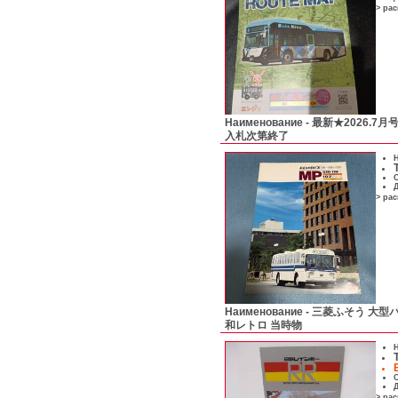
> ра
Наименование -
最新★2026.
入札次第終了
Н
С
Д
> ра
Наименование -
三菱ふそう 大型バ
和レトロ 当時物
Н
С
Д
> ра