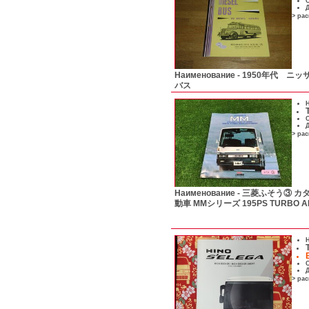
С
Д
> ра
Наименование -
1950年代 ニッ
バス
Н
С
Д
> ра
Наименование -
三菱ふそう③ カ
動車 MMシリーズ 195PS TURBO A
Н
С
Д
> ра