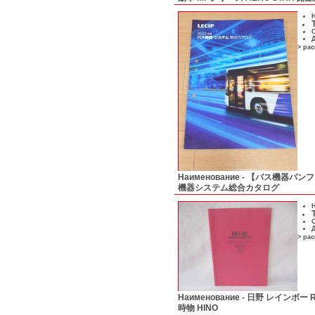
Н
С
Д
> ра
Наименование -
【バス機器パンフレ
機器システム総合カタログ
Н
С
Д
> ра
Наименование -
日野 レインボー R
時物 HINO