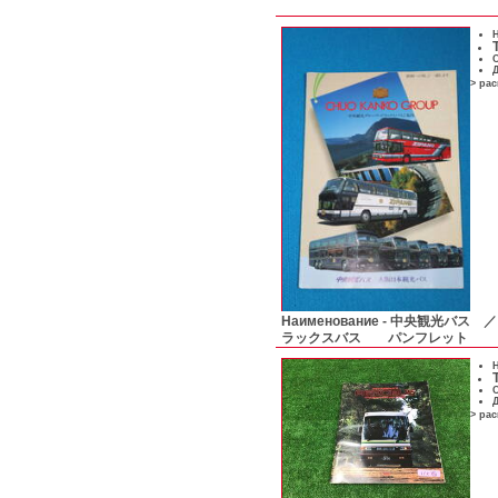
Н
С
Д
> ра
Наименование -
中央観光バス 
ラックスバス パンフレット
Н
С
Д
> ра