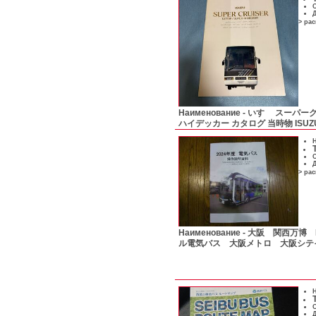
С
Д
> ра
Наименование -
いすゞ スーパーク
ハイデッカー カタログ 当時物 ISUZ
Н
С
Д
> ра
Наименование -
大阪 関西万博 
ル電気バス 大阪メトロ 大阪シテ
Н
С
Д