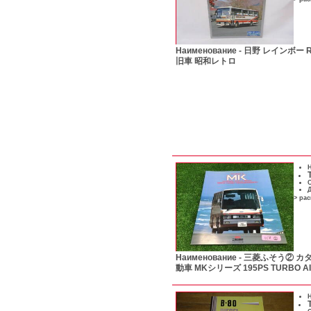
Наименование -
日野 レインボー R
旧車 昭和レトロ
Н
С
Д
> ра
Наименование -
三菱ふそう② カ
動車 MKシリーズ 195PS TURBO A
Н