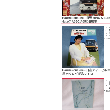
Наименование -
日野 HINO S'E
タログ A09C/A05C搭載車
Н
С
Д
> ра
Наименование -
日産ディーゼル 中
用 カタログ 昭和レトロ
Н
С
Д
> ра