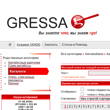
|
|
|
Аукцион YAHOO
Заказать
Статьи и Помощь
Все категории
»
Автомобили
»
Ав
Родственные категории:
Автобусные карточки
Сами автобусы
Быстрый поиск по текущей категории:
Каталоги
Текст:
Утиль, списанные
>>>расширенный поиск
предметы
Прочее
Параметры просмотра лотов:
- только недавно 
Отображать:
- только с блиц цен
Наши котировки:
Сортировка:
07.08.2026г.
JPY/USD = 151.69
1
|
2
|
3
|
4
|
5
|
6
|
7
|
8
|
9
..
1
USD = 82.06
ЕUR = 94.06