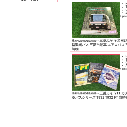
Н
С
Д
> ра
Наименование -
三菱ふそう① AER
型観光バス 三菱自動車 エアロバス 
時物
Н
С
Д
> ра
Наименование -
三菱ふそう11 カ
菱バスシリーズ T931 T932 FT 当時