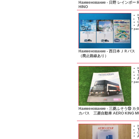
Наименование -
日野 レインボー R
HINO
Н
С
Д
> ра
Наименование -
西日本ＪＲバス
（廃止路線あり）
Н
С
Д
> ра
Наименование -
三菱ふそう⑩ カ
カバス 三菱自動車 AERO KING MU
Н
С
Д