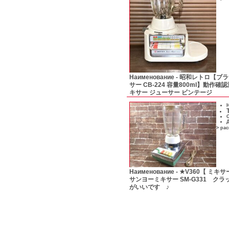
Наименование -
昭和レトロ【ブラザー
サー CB-224 容量800ml】動作
キサー ジューサー ビンテージ
Н
С
Д
> ра
Наименование -
★V360【 ミキサ
サンヨーミキサー SM-G331 ク
がいいです ♪