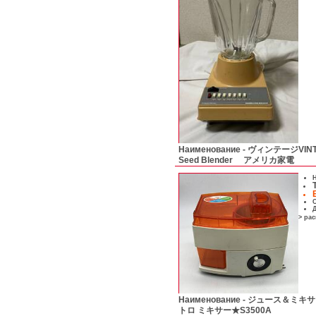
Наименование -
ヴィンテージVINTAG
Seed Blender アメリカ家電
Н
С
Д
> ра
Наименование -
ジュース＆ミキサー 
トロ ミキサー★S3500A