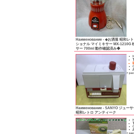
Наименование -
◆お洒落 昭和レトロ 中
ショナル マイミキサー MX-1210G
サー 700ml 動作確認済み◆
Н
С
Д
> ра
Наименование -
SANYO ジューサ
昭和レトロ アンティーク
Н
С
Д
> ра