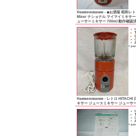
Наименование -
◆お洒落 昭和レトロ 
Mixer ナショナル マイマイミキサー 
ューサーミキサー 700ml 動作確認
Н
С
Д
> ра
Наименование -
レトロ HITACH
キサー ジュースミキサー ジューサ
Н
С
Д
> ра