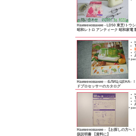
Наименование -
LD50 東芝/トウ
昭和レトロ アンティーク 昭和家電 
Н
С
Д
> ра
Наименование -
-БЛИЦ-ЦЕНА
ドプロセッサーのカタログ
Н
С
Д
> ра
Наименование -
【お探しの方へ！
扱説明書 【資料に】