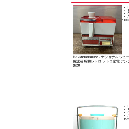
Н
С
Д
> ра
Наименование -
ナショナル ジューサ
確認済 昭和レトロ レトロ家電 アンティ
(b28
Н
С
Д
> ра