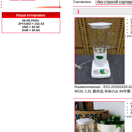
Сортировка:
1
Наши котировки:
Н
08.08.2026г.
JPY/USD = 152.53
USD = 82.82
С
ЕUR = 94.84
Д
> ра
Наименование -
E03-20260420-
W10L 1.0L 動作品 本体のみ 99年製
Н
С
Д
> ра