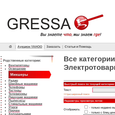
|
|
|
Аукцион YAHOO
Заказать
Статьи и Помощь
Все категории
Родственные категории:
Электротова
Вентиляторы
Освещение
Микшеры
Радио
Швейные машинки
Быстрый поиск по текущей категории:
Телефоны
Текст:
Тостеры
Телевизоры
>>>расширенный поиск
Пишущие машинки
Пылесосы
Параметры просмотра лотов:
Стиральные машинки
Утюги
- только недавно 
Отображать:
Прочее
- только с блиц цен
Холодильники