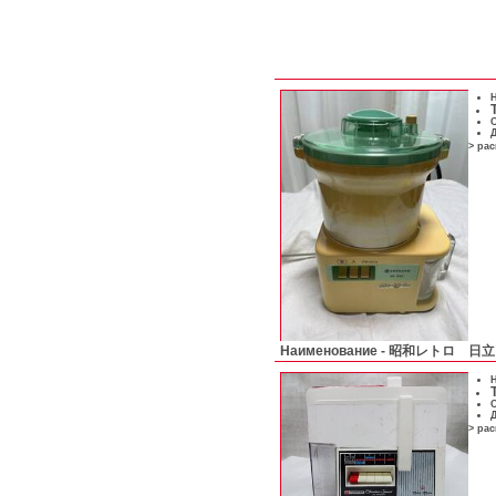
Н
С
Д
> ра
Наименование -
昭和レトロ 日
Н
С
Д
> ра