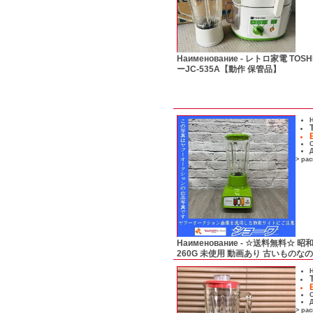
Наименование -
レトロ家電 TOSH
ーJC-535A【動作 保管品】
Н
С
Д
> ра
Наименование -
☆送料無料☆ 昭和
260G 未使用 動画あり 古いもの
Н
С
Д
> ра