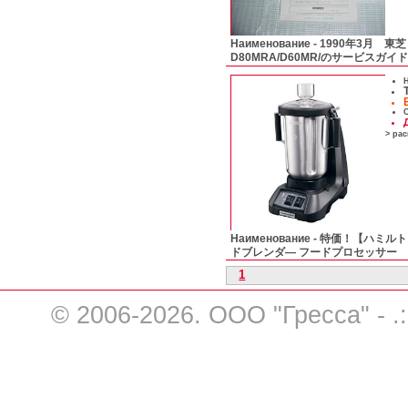
Наименование -
1990年3月 東
D80MRA/D60MR/のサービスガイド
Н
С
> ра
Наименование -
特価！【ハミルト
ドブレンダ― フードプロセッサー
1
© 2006-2026. ООО "Гресса" - .