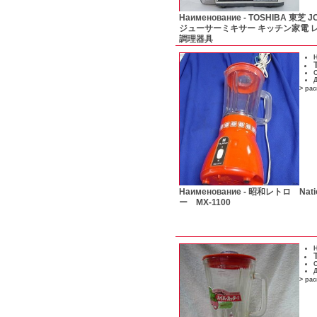
Наименование -
TOSHIBA 東芝 
ジューサーミキサー キッチン家電 レ
調理器具
Н
С
Д
> ра
Наименование -
昭和レトロ Nat
ー MX-1100
Н
С
Д
> ра