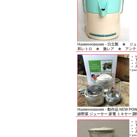
Наименование -
日立製 ★ ジュ
和レトロ ★ 激レア ★ アンテ
Н
С
Д
> ра
Наименование -
動作品 NEW POW
緑野菜 ジューサー 家電 ミキサー 
Н
С
Д
> ра