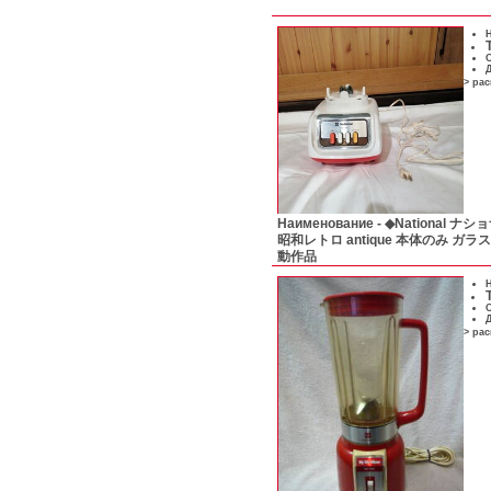
Н
С
Д
> ра
Наименование -
◆National ナ
昭和レトロ antique 本体のみ ガ
動作品
Н
С
Д
> ра