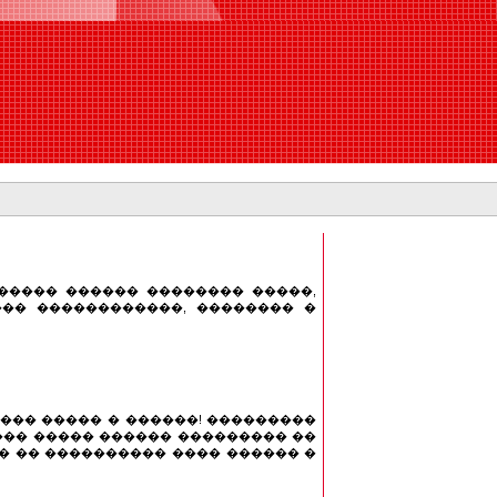
 � ����� ������ �������� �����,
�� ������������, �������� �
���� ����� � ������! ���������
��� ����� ������ ��������� ��
� �� ���������� ���� ������ �