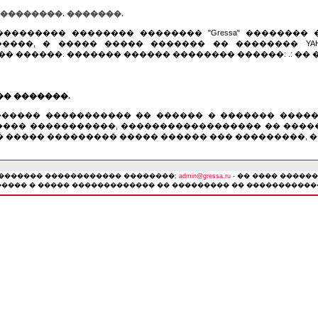
 ��������. �������.
�������� �������� �������� "Gressa" ��������
�����, � ����� ����� ������� �� �������� YA
� ������. ������� ������ �������� ������: .: �� ��
�� �������.
������ ����������� �� ������ � ������� ����
��� �����������, ������������������ �� �����
� ����� ��������� ����� ������ ��� ���������, �
�������� ������������ ��������;
admin@gressa.ru
- �� ���� �����
����� ������������� �� ��������� �� ������������: �.: 8 (4232) 75