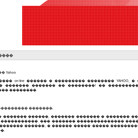
����
 Yahoo
������ on-line ������ � ��������� �������� YAHOO,
� ������� ������� �� ��������! �� ���������
��� ��������.
�������� �������.
��� ������� ������, ������� ������� � ������� �
 �����������. ��� ������� �������������� ���
������� ������, � ������ ����� ����� ��������
�.