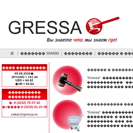
|
|
|
������� YAHOO
��������
������ � ��
���� ���������:
������ � ��������
09.08.2026�.
JPY/USD = 151.44
"Gressa" �������
USD = 84.82
����������� ��
�UR = 94.84
�������� ��� ��
����������
����������
�. 8 (4232) 75-47-42
����������� ���
�./���� 8 (4232) 61-21-96
"Gressa" �������
zakaz@gressa.ru
�������� � ����
�������� ��� ��
���������� ����