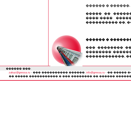
������ � ������.
����� �� ������
����-���� ����
���������� ��, ��
������ � ������
��� �������� �
�������� ������
������������, �
������ ���:
zakaz@gressa.ru
- ��� ���������� ������;
info@gressa.ru
- �� ����� 
�� ����� ����������� � ��� �������� �� ������ ���������� � 