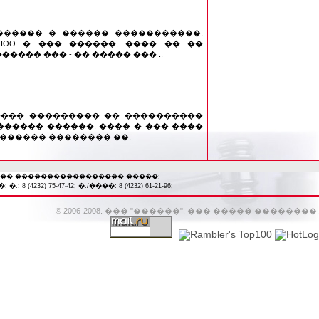
 ������ � ������ �����������,
HOO � ��� ������, ���� �� ��
���� ��� - �� ����� ��� :.
���� ��������� �� ����������
����� ������. ���� � ��� ����
������ �������� ��.
��� ����������������� �����;
-47-42; �./����: 8 (4232) 61-21-96;
© 2006-2008. ��� "������". ��� ����� ��������.