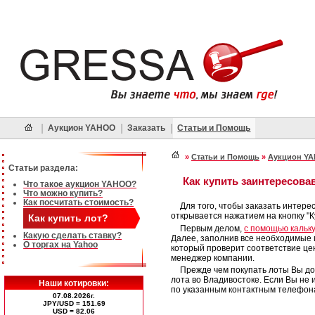
|
|
|
Аукцион YAHOO
Заказать
Статьи и Помощь
»
Статьи и Помощь
»
Аукцион Y
Статьи раздела:
Как купить заинтересова
Что такое аукцион YAHOO?
Что можно купить?
Как посчитать стоимость?
Для того, чтобы заказать интере
открывается нажатием на кнопку "Ку
Как купить лот?
Первым делом,
с помощью кальк
Какую сделать ставку?
Далее, заполнив все необходимые п
О торгах на Yahoo
который проверит соответствие цен
менеджер компании.
Прежде чем покупать лоты Вы до
лота во Владивостоке. Если Вы не 
Наши котировки:
по указанным контактным телефона
07.08.2026г.
JPY/USD = 151.69
USD = 82.06