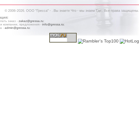
© 2006-2026. ООО "Гресса" - .:Вы знаете Что - мы знаем Где:. Все права защищены.
ация:
лать заказ -
zakaz@gressa.ru
;
и компании, предложения -
info@gressa.ru
;
а -
admin@gressa.ru
;