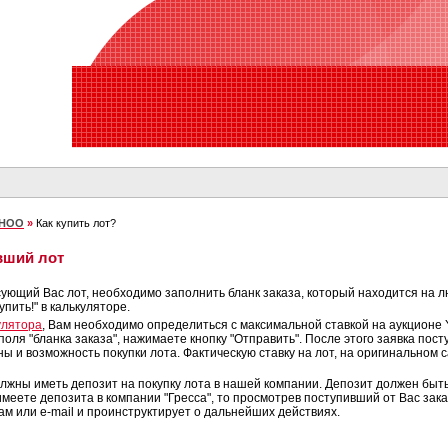
AHOO
»
Как купить лот?
вший лот
сующий Вас лот, необходимо заполнить бланк заказа, который находится на л
пить!" в калькуляторе.
улятора
, Вам необходимо определиться с максимальной ставкой на аукционе Y
оля "бланка заказа", нажимаете кнопку "Отправить". После этого заявка пос
ы и возможность покупки лота. Фактическую ставку на лот, на оригинальном 
лжны иметь депозит на покупку лота в нашей компании. Депозит должен быт
имеете депозита в компании "Гресса", то просмотрев поступивший от Вас зак
м или e-mail и проинструктирует о дальнейших действиях.